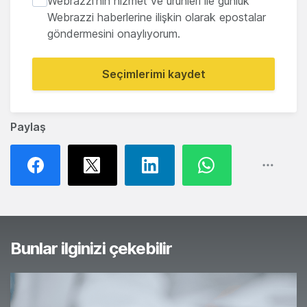
Webrazzi'nin hizmet ve ürünleri ile günlük
Webrazzi haberlerine ilişkin olarak epostalar
göndermesini onaylıyorum.
Seçimlerimi kaydet
Paylaş
Bunlar ilginizi çekebilir