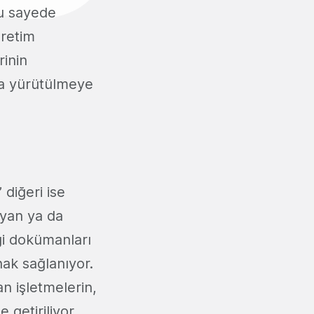
u sayede
üretim
rinin
nda yürütülmeye
diğeri ise
ayan ya da
ği dokümanları
nak sağlanıyor.
n işletmelerin,
 getiriliyor.