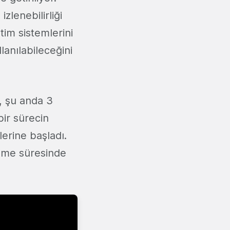
izlenebilirliği
tim sistemlerini
anılabileceğini
, şu anda 3
 bir sürecin
lerine başladı.
eme süresinde