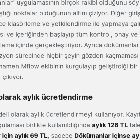
lar” uygulamasının birçok rakibi olduğunu söy
ştığı noktalar olduğunun altını çiziyor. Diğer gi
ce klasörleme ve yetkilendirme ile yapmaya çal
ı ve içeriğinden başlayıp tüm kontrol, onay ve
lama içinde gerçekleştiriyor. Ayrıca dokümanları b
evizyon sürecinde hiçbir şeyin gözden kaçmaması 
amamen Mflow ekibinin kurgulayıp geliştirdiği bi
 çıkıyor.
olarak aylık ücretlendirme
eli olarak aylık ücretlendirmeyi kullanıyor. Kayı
laması birlikte kullanıldığında
aylık 128 TL
tale
 için aylık 69 TL
, sadece
Dökümanlar içinse ayl