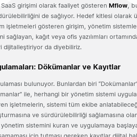
ir SaaS girişimi olarak faaliyet gösteren
Mflow
, b
ürülebilirliğini de sağlıyor. Hedef kitlesi olarak 
 işletmeleri gösteren girişim, yönetim sistemle
ğini sağlayan, kağıt veya ofis yazılımları ortamı
 dijitalleştiriyor da diyebiliriz.
ulamaları: Dökümanlar ve Kayıtlar
gulaması bulunuyor. Bunlardan biri “Dokümanlar” 
ümanlar” ile, herhangi bir yönetim sistemi uygul
en işletmelerin, sistemi tüm ekibe anlatabilece
luşturmasına ve sürdürülebilirliği sağlamasına ola
e, yönetim sistemini kuran ve uygulamaya başlaya
amaması için tutması gereken kayıtlar dijital hale