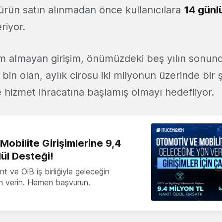
 ürün satın alınmadan önce kullanıcılara
14 gün
riyor.
ım almayan girişim, önümüzdeki beş yılın sonunda
 bin olan, aylık cirosu iki milyonun üzerinde bir 
de hizmet ihracatına başlamış olmayı hedefliyor.
obilite Girişimlerine 9,4
ül Desteği!
 ve OİB iş birliğiyle geleceğin
ön verin. Hemen başvurun.