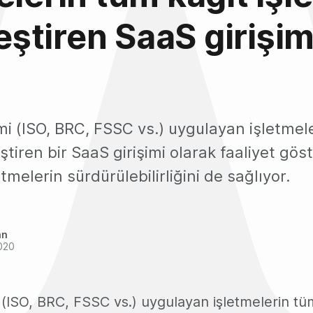
leştiren SaaS girişim
i (ISO, BRC, FSSC vs.) uygulayan işletmel
lleştiren bir SaaS girişimi olarak faaliyet gö
tmelerin sürdürülebilirliğini de sağlıyor.
an
020
(ISO, BRC, FSSC vs.) uygulayan işletmelerin tüm 