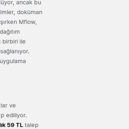
lüyor, ancak bu
rişimler, doküman
ışırken Mflow,
 dağıtım
irbiri ile
sağlanıyor.
r uygulama
tlar ve
p ediliyor.
ık 59 TL
talep