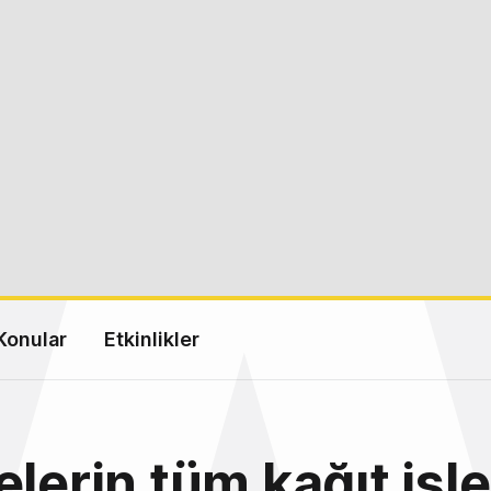
Konular
Etkinlikler
elerin tüm kağıt işle