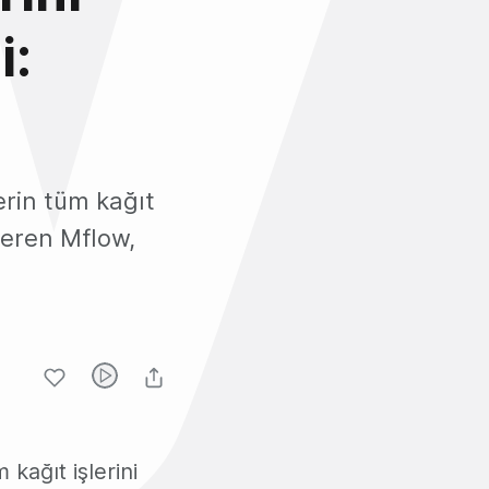
i:
erin tüm kağıt
steren Mflow,
kağıt işlerini