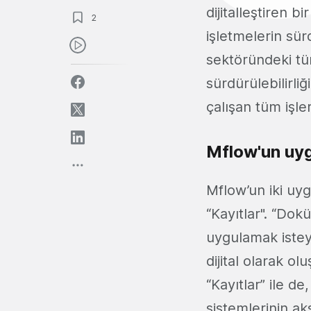
dijitalleştiren b
2
işletmelerin sürd
sektöründeki tüm
sürdürülebilirli
çalışan tüm işleri
Mflow'un uyg
Mflow’un iki uy
“Kayıtlar". “Dok
uygulamak istey
dijital olarak o
“Kayıtlar” ile d
sistemlerinin aks