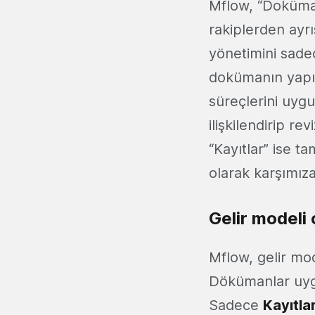
Mflow, “Doküman
rakiplerden ayrı
yönetimini sade
dokümanın yapıs
süreçlerini uygu
ilişkilendirip r
“Kayıtlar” ise t
olarak karşımıza
Gelir modeli 
Mflow, gelir mod
Dökümanlar uygu
Sadece
Kayıtlar