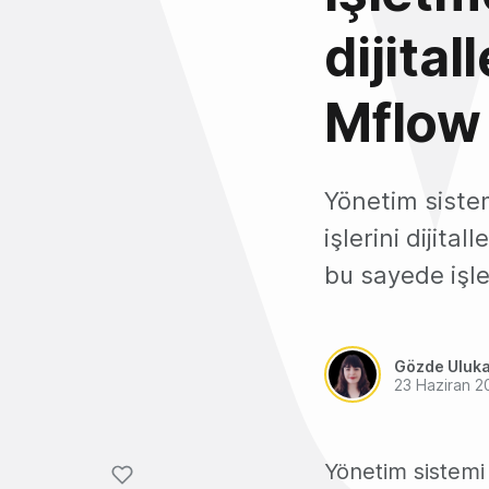
dijital
Mflow
Yönetim sistem
işlerini dijita
bu sayede işle
Gözde Uluk
23 Haziran 2
Yönetim sistemi 