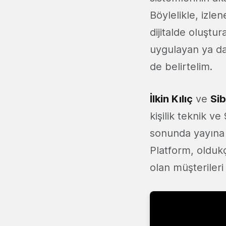
Böylelikle, izlen
dijitalde oluştu
uygulayan ya da
de belirtelim.
İlkin Kılıç
ve
Si
kişilik teknik ve 
sonunda yayına a
Platform, oldu
olan müşteriler