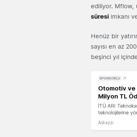
ediliyor. Mflow,
süresi
imkanı ve
Henüz bir yatır
sayısı en az 200
beşinci yıl için
SPONSORLU
Otomotiv ve M
Milyon TL Öd
İTÜ ARI Teknokent
teknolojilerine y
Adrazzi