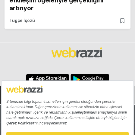
etkileşim öğeleriyle gerçekliğini
artırıyor
Tuğçe İçözü
Hakkında
Yazarlar
Katkıda Bulun
Reklam