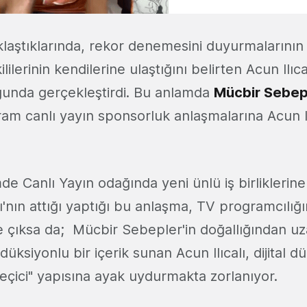
aklaştıklarında, rekor denemesini duyurmalarını
ilerinin kendilerine ulaştığını belirten Acun Ilıca
unda gerçekleştirdi. Bu anlamda
Mücbir Sebep
ram canlı yayın sponsorluk anlaşmalarına Acun Il
e Canlı Yayın odağında yeni ünlü iş birliklerin
alı'nın attığı yaptığı bu anlaşma, TV programcılığ
 çıksa da; Mücbir Sebepler'in doğallığından uzak
üksiyonlu bir içerik sunan Acun Ilıcalı, dijital dü
eçici" yapısına ayak uydurmakta zorlanıyor.