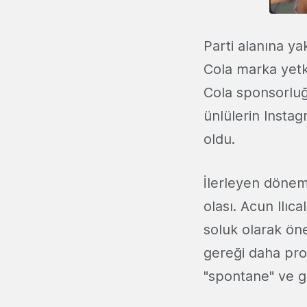
Parti alanına y
Cola marka yetkil
Cola sponsorluğ
ünlülerin Instag
oldu.
İlerleyen dönemd
olası. Acun Ilıc
soluk olarak öne
gereği daha prod
"spontane" ve g