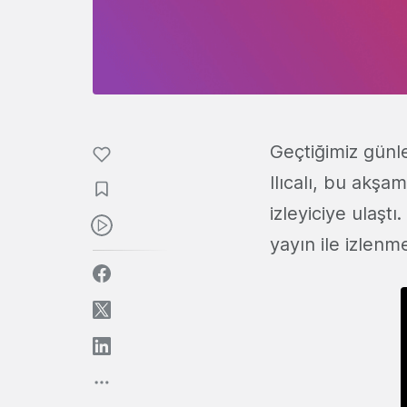
Geçtiğimiz gün
Ilıcalı, bu akşa
izleyiciye ulaştı
yayın ile izlen