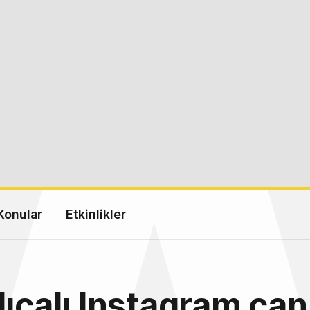
Konular
Etkinlikler
lıcalı Instagram canl