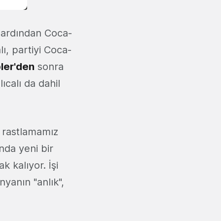
n ardından Coca-
lı, partiyi Coca-
ler'den
sonra
ıcalı da dahil
e rastlamamız
ında yeni bir
 kalıyor. İşi
nyanın "anlık",