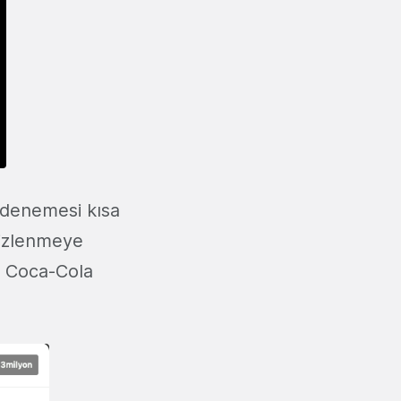
 denemesi kısa
 izlenmeye
i, Coca-Cola