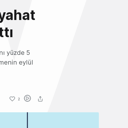
eyahat
ttı
nı yüzde 5
nmenin eylül
2