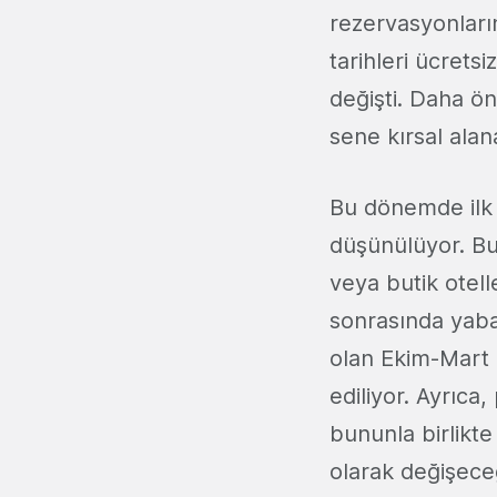
rezervasyonların
tarihleri ücrets
değişti. Daha ö
sene kırsal alana 
Bu dönemde ilk 
düşünülüyor. Bu 
veya butik otell
sonrasında yaba
olan Ekim-Mart 
ediliyor. Ayrıc
bununla birlikte
olarak değişece