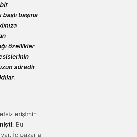
bir
ı başlı başına
lınıza
dan
ı özellikler
esislerinin
 uzun süredir
dılar.
etsiz erişimin
işti.
Bu
var. İç pazarla