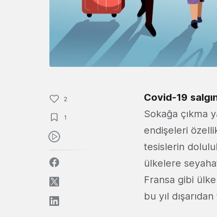
Covid-19
salgın
2
Sokağa çıkma ya
1
endişeleri özel
tesislerin dolul
ülkelere seyahat
Fransa gibi ülke
bu yıl dışarıdan