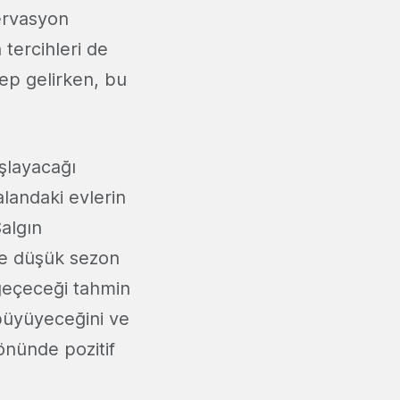
zervasyon
 tercihleri de
ep gelirken, bu
şlayacağı
alandaki evlerin
Salgın
de düşük sezon
geçeceği tahmin
 büyüyeceğini ve
yönünde pozitif