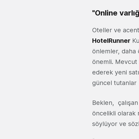
"Online varlı
Oteller ve acent
HotelRunner
Ku
önlemler, daha ö
önemli. Mevcut sa
ederek yeni satı
güncel tutanlar
Beklen, çalışan
öncelikli olarak
söylüyor ve söz