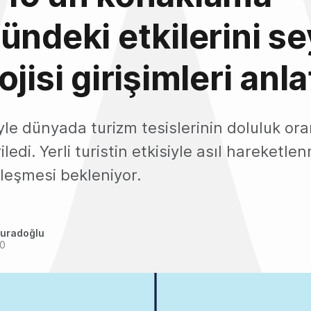
ündeki etkilerini s
jisi girişimleri anla
le dünyada turizm tesislerinin doluluk ora
ledi. Yerli turistin etkisiyle asıl hareketle
leşmesi bekleniyor.
uradoğlu
20