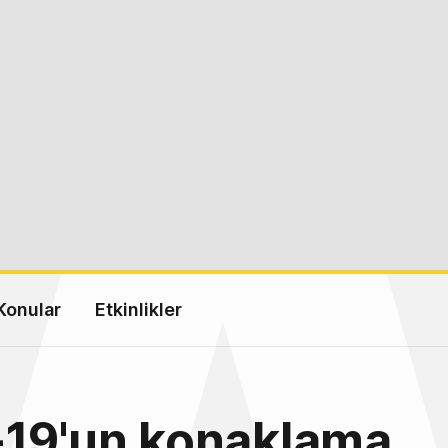
Konular
Etkinlikler
-19'un konaklama