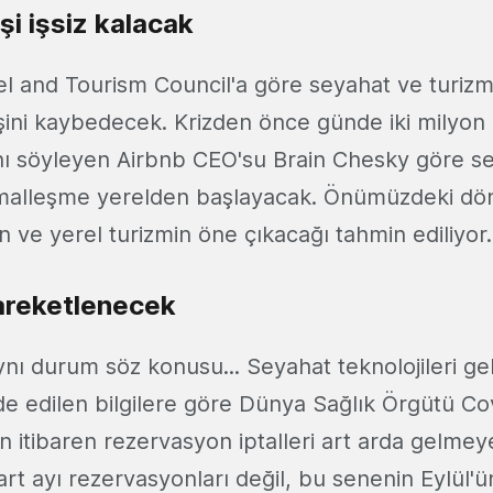
şi işsiz kalacak
l and Tourism Council'a göre seyahat ve turizm 
işini kaybedecek. Krizden önce günde iki milyon k
nı söyleyen Airbnb CEO'su Brain Chesky göre s
alleşme yerelden başlayacak. Önümüzdeki d
n ve yerel turizmin öne çıkacağı tahmin ediliyor.
hareketlenecek
nı durum söz konusu... Seyahat teknolojileri gel
de edilen bilgilere göre Dünya Sağlık Örgütü Cov
en itibaren rezervasyon iptalleri art arda gelmey
t ayı rezervasyonları değil, bu senenin Eylül'ü