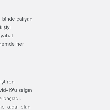
işinde çalışan
işiyi
eyahat
önemde her
iştiren
id-19'u salgın
e başladı.
ne kadar olan