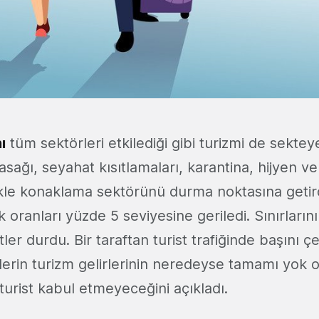
ı
tüm sektörleri etkilediği gibi turizmi de sekteye
sağı, seyahat kısıtlamaları, karantina, hijyen v
likle konaklama sektörünü durma noktasına getir
uk oranları yüzde 5 seviyesine geriledi. Sınırların
ler durdu. Bir taraftan turist trafiğinde başını çe
lerin turizm gelirlerinin neredeyse tamamı yok o
 turist kabul etmeyeceğini açıkladı.