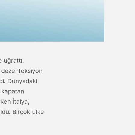
 uğrattı.
e dezenfeksiyon
di. Dünyadaki
ı kapatan
ken İtalya,
ldu. Birçok ülke