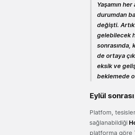
Yaşamın her a
durumdan bahs
değişti. Artı
gelebilecek h
sonrasında, k
de ortaya çık
eksik ve geli
beklemede ol
Eylül sonras
Platfom, tesisle
sağlanabildiği
Ho
platforma göre 