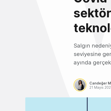
sektör
teknolo
Salgın nedeniy
seviyesine geri
ayında gerçek
Candeğer M
21 Mayıs 20