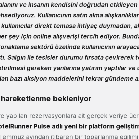
lanını ve insanın kendisini doğrudan etkileyen 
ediyoruz. Kullanıcının satın alma alışkanlıklar
k kullanıcılar direkt temasa ihtiyaç duymadan, ak
er şey için online alışverişi tercih ediyor. Bun
onaklama sektörü özelinde kullanıcının arayacağ
tı. Salgın ile tesisler durumu fırsata çevirerek t
ştirilmesi gereken yanlarına yatırım yaptılar ve
an bazı aksiyon maddelerini tekrar gündeme al
ı hareketlenme bekleniyor
re yapılan rezervasyonlara ait gerçek veriye ücr
telRunner Pulse adlı yeni bir platform geliştirm
Temmuz ayından itibaren bir toparlanma eğilimi 