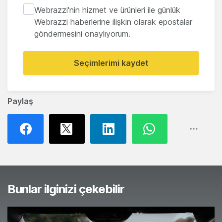
Webrazzi'nin hizmet ve ürünleri ile günlük
Webrazzi haberlerine ilişkin olarak epostalar
göndermesini onaylıyorum.
Seçimlerimi kaydet
Paylaş
Bunlar ilginizi çekebilir