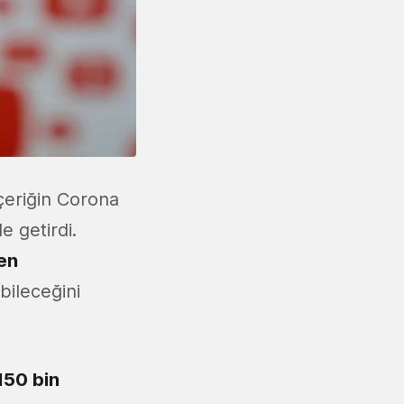
çeriğin Corona
le getirdi.
en
bileceğini
150 bin