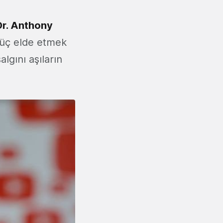
Dr. Anthony
 güç elde etmek
lgını aşıların