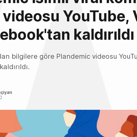
i videosu YouTube,
ebook'tan kaldırıldı
lan bilgilere göre Plandemic videosu YouT
aldırıldı.
ççiyan
0