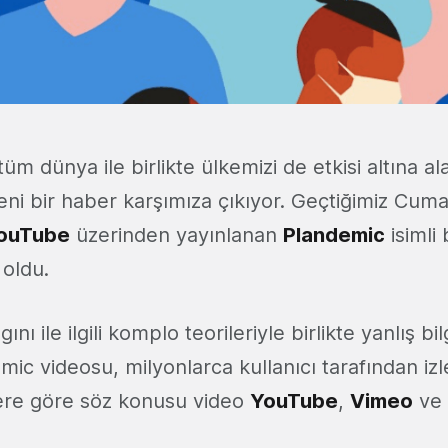
m dünya ile birlikte ülkemizi de etkisi altına a
i yeni bir haber karşımıza çıkıyor. Geçtiğimiz Cu
ouTube
üzerinden yayınlanan
Plandemic
isimli 
 oldu.
ını ile ilgili komplo teorileriyle birlikte yanlış bi
mic videosu, milyonlarca kullanıcı tarafından iz
ilere göre söz konusu video
YouTube
,
Vimeo
ve