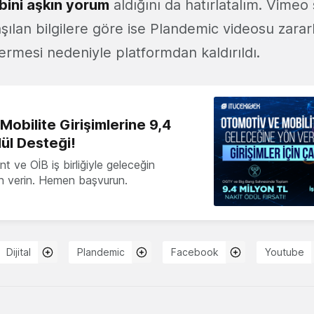
 bini aşkın yorum
aldığını da hatırlatalım. Vimeo
şılan bilgilere göre ise Plandemic videosu zararlı
içermesi nedeniyle platformdan kaldırıldı.
obilite Girişimlerine 9,4
ül Desteği!
 ve OİB iş birliğiyle geleceğin
ön verin. Hemen başvurun.
Dijital
Plandemic
Facebook
Youtube