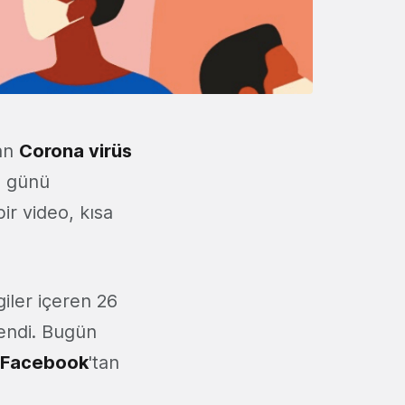
lan
Corona virüs
ma günü
bir video, kısa
lgiler içeren 26
lendi. Bugün
Facebook
'tan