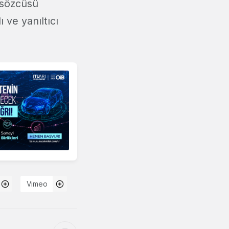
 sözcüsü
 ve yanıltıcı
Vimeo