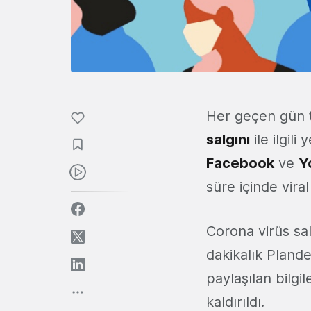
Her geçen gün tü
salgını
ile ilgil
Facebook
ve
Y
süre içinde viral
Corona virüs salg
dakikalık Plande
paylaşılan bilg
kaldırıldı.