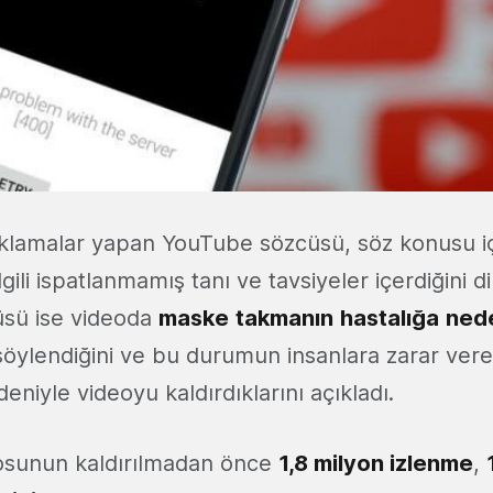
 açıklamalar yapan YouTube sözcüsü, söz konusu i
ilgili ispatlanmamış tanı ve tavsiyeler içerdiğini di
sü ise videoda
maske
takmanın
hastalığa
ned
öylendiğini ve bu durumun insanlara zarar vere
niyle videoyu kaldırdıklarını açıkladı.
osunun kaldırılmadan önce
1,8 milyon izlenme
,