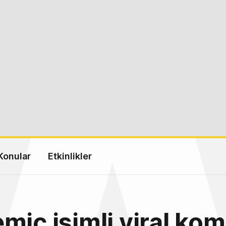
Konular
Etkinlikler
mic isimli viral ko