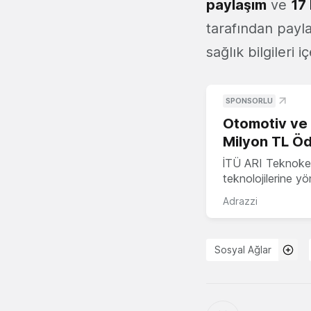
paylaşım
ve
17
tarafından payla
sağlık bilgileri 
SPONSORLU
Otomotiv ve M
Milyon TL Öd
İTÜ ARI Teknokent
teknolojilerine y
Adrazzi
Sosyal Ağlar