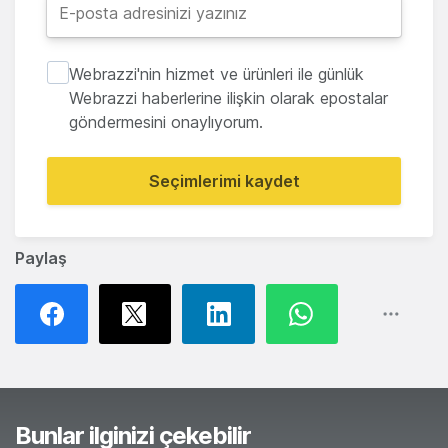
Webrazzi'nin hizmet ve ürünleri ile günlük
Webrazzi haberlerine ilişkin olarak epostalar
göndermesini onaylıyorum.
Seçimlerimi kaydet
Paylaş
Bunlar ilginizi çekebilir