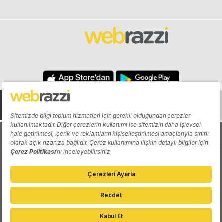
Hakkında
Yazarlar
Katkıda Bulun
Reklam
Girişiminizi Tanıtın
İletişim
Çerez Tercihleri
Gizlilik Politikası