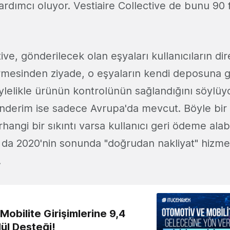
rdımcı oluyor. Vestiaire Collective de bunu 90 f
tive, gönderilecek olan eşyaları kullanıcıların dir
rmesinden ziyade, o eşyaların kendi deposuna g
ylelikle ürünün kontrolünün sağlandığını söylüyo
gönderim ise sadece Avrupa'da mevcut. Böyle bi
angi bir sıkıntı varsa kullanıcı geri ödeme alabil
da 2020'nin sonunda "doğrudan nakliyat" hizmet
.
obilite Girişimlerine 9,4
ül Desteği!