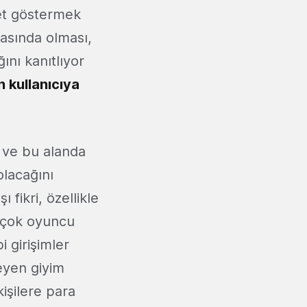
iyet göstermek
arasında olması,
nı kanıtlıyor
 kullanıcıya
 ve bu alanda
olacağını
ı fikri, özellikle
irçok oyuncu
i girişimler
leyen giyim
işilere para