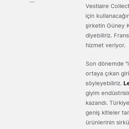
Vestiaire Collec
için kullanacağın
şirketin Güney 
diyebiliriz. Fra
hizmet veriyor.
Son dönemde "ik
ortaya çıkan gir
söyleyebiliriz.
L
giyim endüstris
kazandı. Türkiye
geniş kitleler t
ürünlerinin sirk