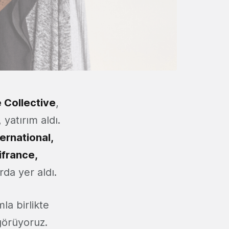
e Collective
,
 yatırım aldı.
ternational,
ifrance,
da yer aldı.
mla birlikte
görüyoruz.