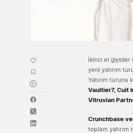
İkinci el giysile
yeni yatırım tu
Yatırım turuna k
Vaultier7, Cuit 
Vitruvian Part
Crunchbase ver
toplam yatırım m