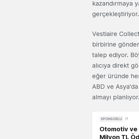
kazandırmaya ya
gerçekleştiriyor.
Vestiaire Collec
birbirine gönde
talep ediyor. Bö
alıcıya direkt 
eğer üründe herh
ABD ve Asya'da 
almayı planlıyor
SPONSORLU
Otomotiv ve M
Milyon TL Öd