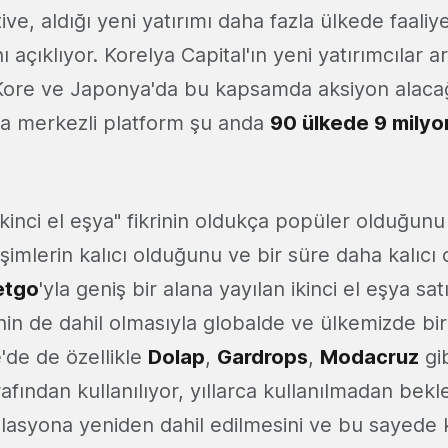
tive, aldığı yeni yatırımı daha fazla ülkede faal
ı açıklıyor. Korelya Capital'ın yeni yatırımcılar 
Kore ve Japonya'da bu kapsamda aksiyon alacağı
nsa merkezli platform şu anda
90 ülkede 9 milyon
inci el eşya" fikrinin oldukça popüler olduğunu
işimlerin kalıcı olduğunu ve bir süre daha kalıcı 
etgo
'yla geniş bir alana yayılan ikinci el eşya satış
inin de dahil olmasıyla globalde ve ülkemizde b
'de de özellikle
Dolap
,
Gardrops
,
Modacruz
gib
arafından kullanılıyor, yıllarca kullanılmadan bek
ülasyona yeniden dahil edilmesini ve bu sayede k