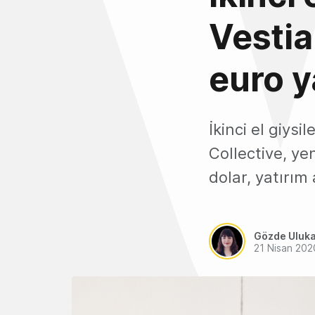
Vestia
euro y
İkinci el giysi
Collective, ye
dolar, yatırım 
Gözde Uluk
21 Nisan 202