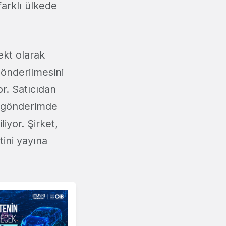
arklı ülkede
ekt olarak
önderilmesini
r. Satıcıdan
r gönderimde
iyor. Şirket,
ini yayına