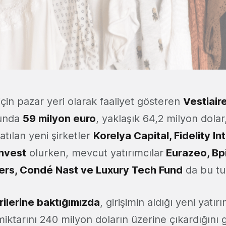
r için pazar yeri olarak faaliyet gösteren
Vestiair
runda
59 milyon euro
, yaklaşık 64,2 milyon dolar,
atılan yeni şirketler
Korelya Capital, Fidelity In
Invest
olurken, mevcut yatırımcılar
Eurazeo, Bp
ners, Condé Nast ve Luxury Tech Fund
da bu tur
ilerine baktığımızda
, girişimin aldığı yeni yatırı
iktarını 240 milyon doların üzerine çıkardığını 