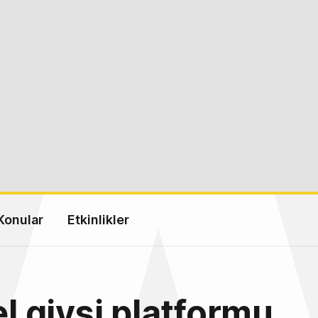
Konular
Etkinlikler
el giysi platformu