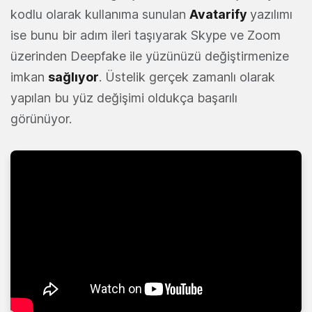
kodlu olarak kullanıma sunulan
Avatarify
yazılımı
ise bunu bir adım ileri taşıyarak Skype ve Zoom
üzerinden Deepfake ile yüzünüzü değiştirmenize
imkan
sağlıyor
. Üstelik gerçek zamanlı olarak
yapılan bu yüz değişimi oldukça başarılı
görünüyor.