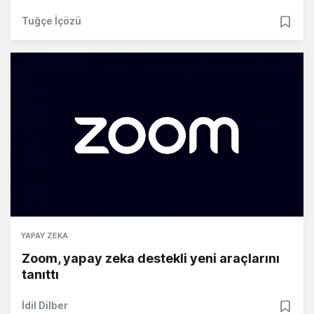
Tuğçe İçözü
YAPAY ZEKA
Zoom, yapay zeka destekli yeni araçlarını
tanıttı
İdil Dilber