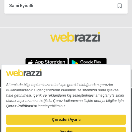
Sami Eyidilli
Hakkında
Yazarlar
Katkıda Bulun
Reklam
Girişiminizi Tanıtın
İletişim