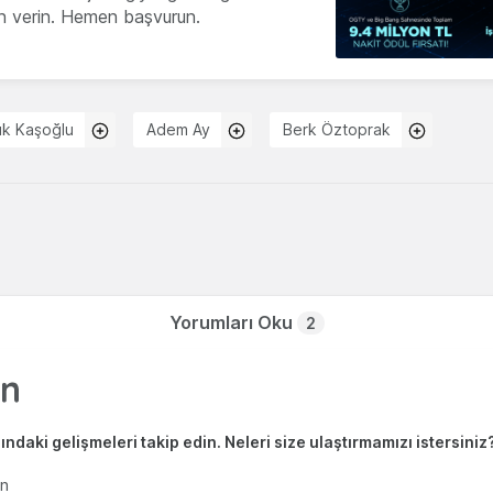
ön verin. Hemen başvurun.
k Kaşoğlu
Adem Ay
Berk Öztoprak
Yorumları Oku
2
ndaki gelişmeleri takip edin. Neleri size ulaştırmamızı istersiniz
en