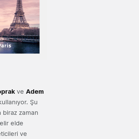
oprak
ve
Adem
ullanıyor. Şu
a biraz zaman
elir elde
icileri ve