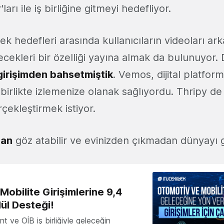
arı ile iş birliğine gitmeyi hedefliyor.
ek hedefleri arasında kullanıcıların videoları arka
ilecekleri bir özelliği yayına almak da bulunuyor.
girişimden bahsetmiştik
. Vemos, dijital platform
 birlikte izlemenize olanak sağlıyordu. Thripy d
rçekleştirmek istiyor.
dan
göz atabilir ve evinizden çıkmadan dünyayı ge
obilite Girişimlerine 9,4
ül Desteği!
 ve OİB iş birliğiyle geleceğin