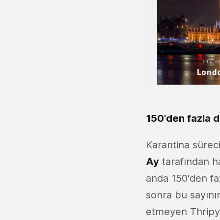
150'den fazla 
Karantina sürec
Ay
tarafından ha
anda 150'den fa
sonra bu sayının
etmeyen Thripy,