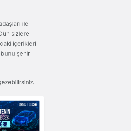
daşları ile
 Dün sizlere
daki içerikleri
e bunu şehir
zebilirsiniz.