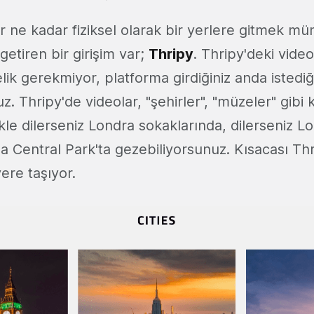
ne kadar fiziksel olarak bir yerlere gitmek m
getiren bir girişim var;
Thripy
. Thripy'deki video
lik gerekmiyor, platforma girdiğiniz anda istediğ
uz. Thripy'de videolar, "şehirler", "müzeler" gibi 
likle dilerseniz Londra sokaklarında, dilerseniz L
a Central Park'ta gezebiliyorsunuz. Kısacası Th
re taşıyor.