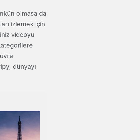
ümkün olmasa da
ları izlemek için
iniz videoyu
kategorilere
ouvre
ripy, dünyayı