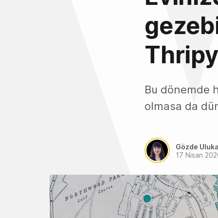
gezebi
Thrip
Bu dönemde he
olmasa da düny
Gözde Uluk
17 Nisan 202