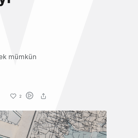
tmek mümkün
2