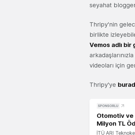
seyahat blogger'l
Thripy'nin gelec
birlikte izleyeb
Vemos adlı bir 
arkadaşlarınızla
videoları için ge
Thripy'ye
bura
SPONSORLU
Otomotiv ve M
Milyon TL Öd
İTÜ ARI Teknokent