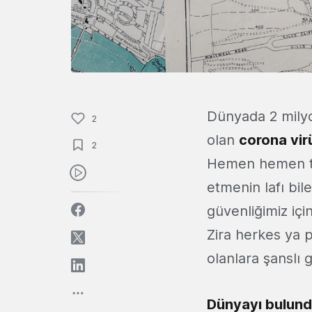
Dünyada 2 mily
2
olan
corona virü
2
Hemen hemen tü
etmenin lafı bi
güvenliğimiz için
Zira herkes ya 
olanlara şanslı 
Dünyayı bulund