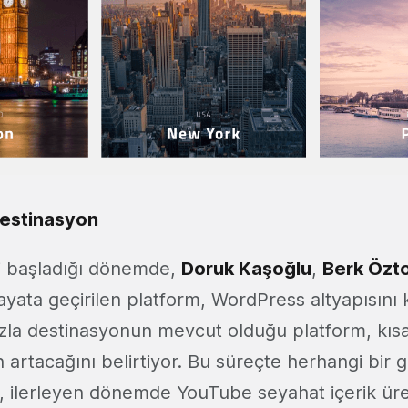
destinasyon
i başladığı dönemde,
Doruk Kaşoğlu
,
Berk Özt
yata geçirilen platform, WordPress altyapısını k
zla destinasyonun mevcut olduğu platform, kıs
 artacağını belirtiyor. Bu süreçte herhangi bir g
 ilerleyen dönemde YouTube seyahat içerik üret