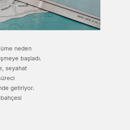
ölüme neden
ğişmeye başladı.
, seyahat
süreci
nde getiriyor.
 bahçesi