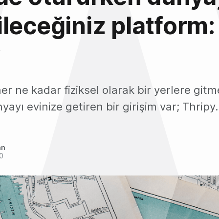
leceğiniz platform:
y
r ne kadar fiziksel olarak bir yerlere gi
ayı evinize getiren bir girişim var; Thripy.
an
0