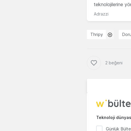
teknolojilerine y
Adrazzi
Thripy
Doru
2 beğeni
Teknoloji dünyası
Günlük Bült