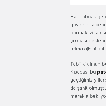
Hatırlatmak ger
güvenlik seçene
parmak izi sens
çıkması beklene
teknolojisini ku
Tabii ki alınan 
Kısacası bu
pat
geçtiğimiz yılla
da şahit olmuşt
merakla bekliyo