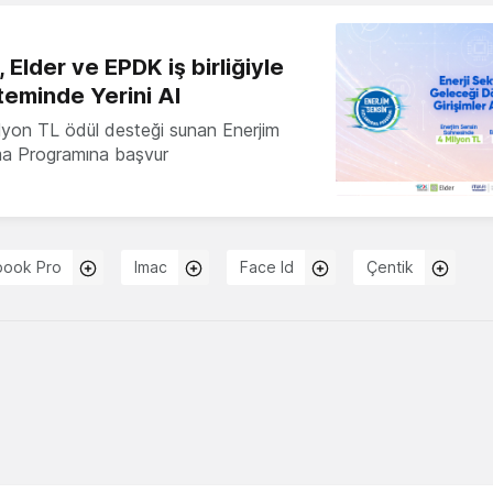
 Elder ve EPDK iş birliğiyle
teminde Yerini Al
milyon TL ödül desteği sunan Enerjim
ma Programına başvur
ook Pro
Imac
Face Id
Çentik