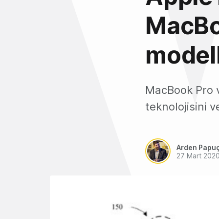
MacBo
modell
MacBook Pro ve
teknolojisini 
Arden Papu
27 Mart 202