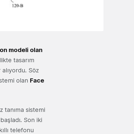
efon modeli olan
likte tasarım
r alıyordu. Söz
istemi olan
Face
yüz tanıma sistemi
aşladı. Son iki
ıllı telefonu