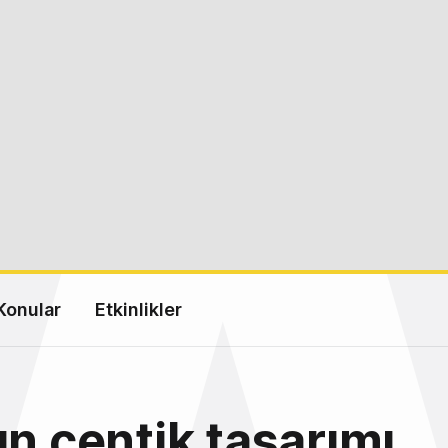
Konular
Etkinlikler
ın çentik tasarımı