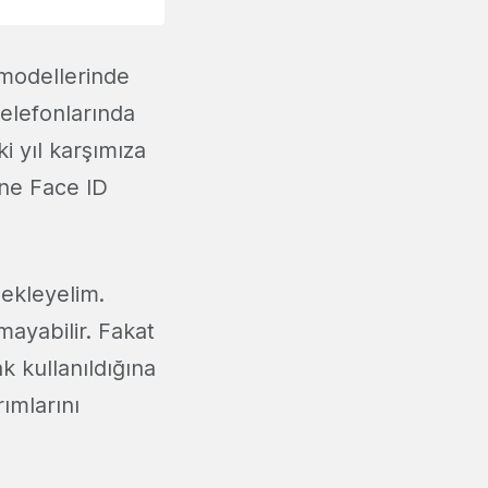
 modellerinde
 telefonlarında
 yıl karşımıza
ne Face ID
 ekleyelim.
mayabilir. Fakat
k kullanıldığına
ımlarını