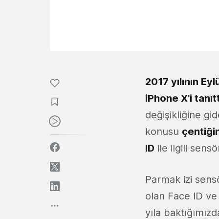
2017 yılının Eyl
iPhone X'i tanıt
değişikliğine gi
konusu
çentiği
ID
ile ilgili sens
Parmak izi sens
olan Face ID ve
yıla baktığımızd