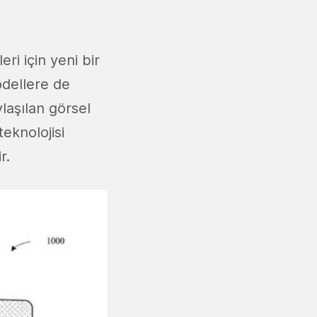
ri için yeni bir
odellere de
laşılan görsel
eknolojisi
r.