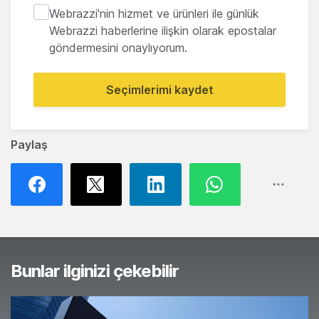
Webrazzi'nin hizmet ve ürünleri ile günlük
Webrazzi haberlerine ilişkin olarak epostalar
göndermesini onaylıyorum.
Seçimlerimi kaydet
Paylaş
Bunlar ilginizi çekebilir