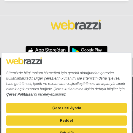
Hakkında
Yazarlar
Katkıda Bulun
Reklam
Girişiminizi Tanıtın
İletişim