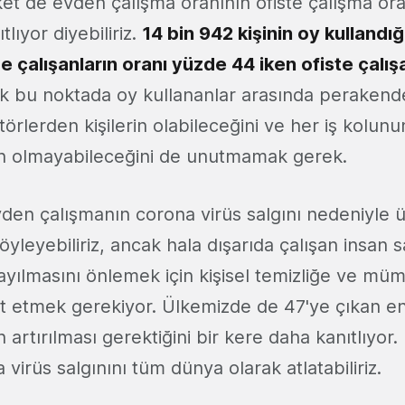
et de evden çalışma oranının ofiste çalışma ora
tlıyor diyebiliriz.
14 bin 942 kişinin oy kullandı
e çalışanların oranı yüzde 44 iken ofiste çalışa
ak bu noktada oy kullananlar arasında perakend
törlerden kişilerin olabileceğini ve her iş kolun
n olmayabileceğini de unutmamak gerek.
den çalışmanın corona virüs salgını nedeniyle 
söyleyebiliriz, ancak hala dışarıda çalışan insan 
 yayılmasını önlemek için kişisel temizliğe ve m
t etmek gerekiyor. Ülkemizde de 47'ye çıkan e
n artırılması gerektiğini bir kere daha kanıtlıyor
irüs salgınını tüm dünya olarak atlatabiliriz.