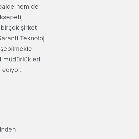
balde hem de
ksepeti,
birçok şirket
ranti Teknoloji
işebilmekle
l müdürlükleri
 ediyor.
rinden