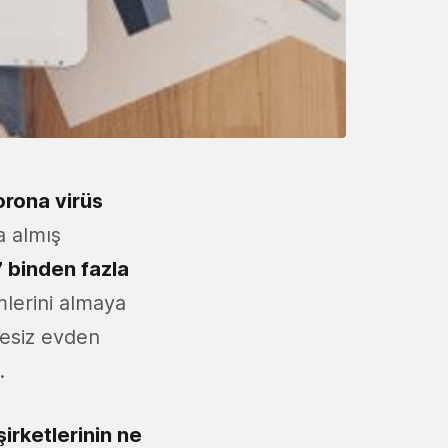
orona virüs
a almış
 binden fazla
lerini almaya
hesiz evden
.
şirketlerinin ne