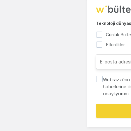
Teknoloji dünyası
Günlük Bült
Etkinlikler
Webrazzi'nin 
haberlerine i
onaylıyorum.