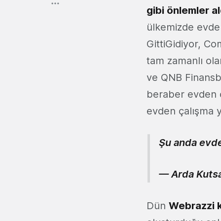
gibi önlemler al
ülkemizde evden
GittiGidiyor, Co
tam zamanlı ola
ve QNB Finansba
beraber evden ç
evden çalışma 
Şu anda evde
— Arda Kutsa
Dün
Webrazzi k