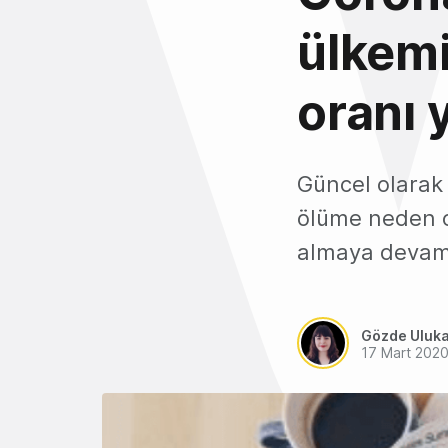
ülkemi
oranı 
Güncel olarak
ölüme neden o
almaya devam 
Gözde Uluk
17 Mart 202