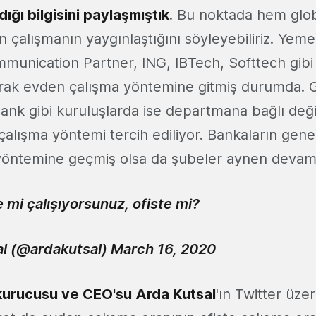
dığı bilgisini paylaşmıştık
. Bu noktada hem glo
 çalışmanın yaygınlaştığını söyleyebiliriz. Yeme
mmunication Partner, ING, IBTech, Softtech gibi 
rak evden çalışma yöntemine gitmiş durumda. Ga
nk gibi kuruluşlarda ise departmana bağlı değ
alışma yöntemi tercih ediliyor. Bankaların gene
yöntemine geçmiş olsa da şubeler aynen devam
 mi çalışıyorsunuz, ofiste mi?
l (@ardakutsal)
March 16, 2020
urucusu ve CEO'su Arda Kutsal
'ın Twitter üze