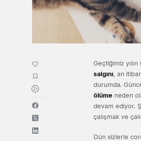
Geçtiğimiz yılı
salgını
, an itib
durumda. Günce
ölüme
neden ola
devam ediyor. Ş
çalışmak ve çalı
Dün sizlerle cor