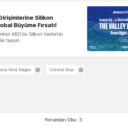
irişimlerine Silikon
lobal Büyüme Fırsatı!
minizi ABD'de Silikon Vadisi'nin
le taşıyın.
ona Virüs Salgını
Corona Virüs
Yorumları Oku
1