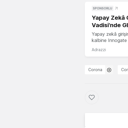
SPONSORLU
Yapay Zekâ G
Vadisi'nde G
Yapay zekâ girişi
kalbine Innogate i
Adrazzi
Corona
Cor