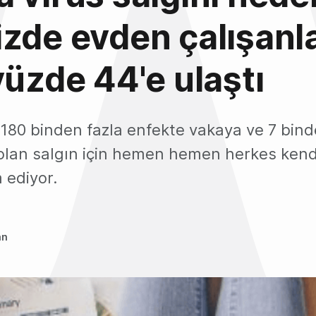
zde evden çalışanl
yüzde 44'e ulaştı
 180 binden fazla enfekte vakaya ve 7 bind
lan salgın için hemen hemen herkes kendi
ediyor.
an
0