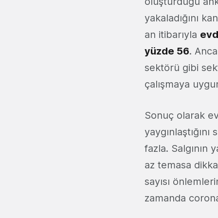
oluşturduğu ank
yakaladığını kanı
an itibarıyla
evd
yüzde 56
. Anc
sektörü gibi sek
çalışmaya uygu
Sonuç olarak ev
yaygınlaştığını 
fazla. Salgının
az temasa dikka
sayısı önlemleri
zamanda corona v