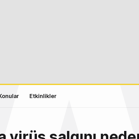
Konular
Etkinlikler
 virüs salgını nede