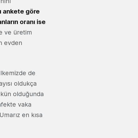
nını
ğı ankete göre
nların oranı ise
e ve üretim
un evden
ülkemizde de
sayısı oldukça
ümkün olduğunda
nfekte vaka
. Umarız en kısa