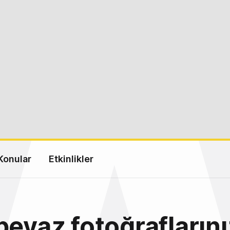
Konular
Etkinlikler
beyaz fotoğraflarını