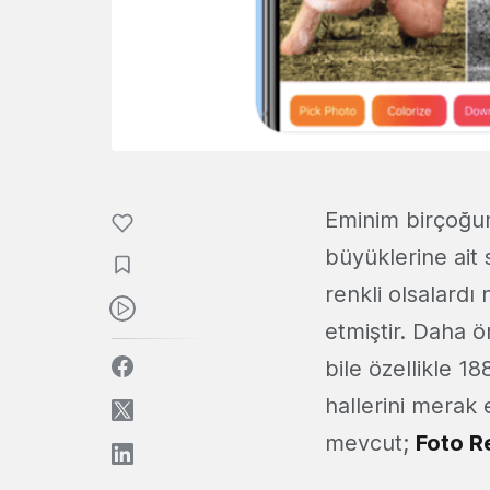
Eminim birçoğum
büyüklerine ait 
renkli olsalardı
etmiştir. Daha ö
bile özellikle 1
hallerini merak 
mevcut;
Foto Re