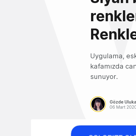
renkle
Renkle
Uygulama, eski
kafamızda can
sunuyor.
Gözde Uluk
06 Mart 202