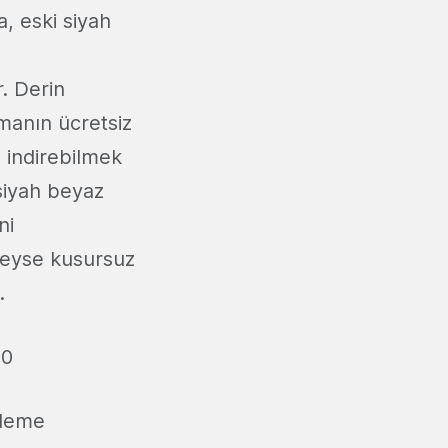
a, eski siyah
. Derin
manın ücretsiz
ı indirebilmek
siyah beyaz
ni
deyse kusursuz
.
20
nleme