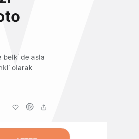
oto
 belki de asla
kli olarak