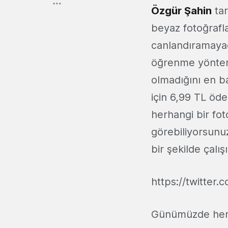
Özgür Şahin
tar
beyaz fotoğrafla
canlandıramayac
öğrenme yöntemi
olmadığını en ba
için 6,99 TL öd
herhangi bir fot
görebiliyorsun
bir şekilde çalış
https://twitte
Günümüzde hem 