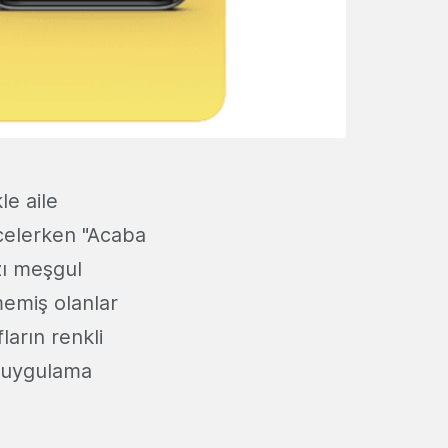
e aile
ncelerken "Acaba
zı meşgul
memiş olanlar
ların renkli
r uygulama