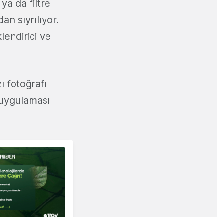
ya da filtre
an sıyrılıyor.
lendirici ve
ı fotoğrafı
u uygulaması