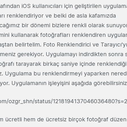
afından iOS kullanıcıları için geliştirilen uygulam
rı renklendiriyor ve belki de asla kafamızda
ağımız bir dönemi bizlere renkli olarak sunuyor
ni kullanarak fotoğrafları renklendiren uygula
ştan belirtelim. Foto Renklendirici ve Tarayıcı'y
emeniz gerekiyor. Uygulamayı indirdikten sonra 
oğrafı tarayarak birkaç saniye içinde renklendiği
uz. Uygulama bu renklendirmeyi yaparken nere
ıyor. Uygulamanın işleyişini aşağıda görebilirsiniz
r.com/ozgr_shn/status/1218194137046036480?s=
ücretli hem de ücretsiz birçok fotoğraf düze