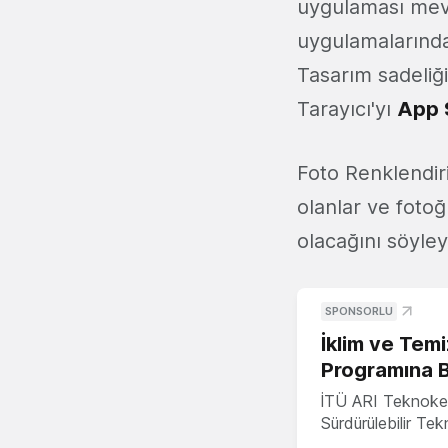
uygulaması mevcu
uygulamalarından
Tasarım sadeliği
Tarayıcı'yı
App 
Foto Renklendiri
olanlar ve fotoğ
olacağını söyleye
SPONSORLU
İklim ve Temi
Programına 
İTÜ ARI Teknoke
Sürdürülebilir Te