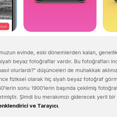
uzun evinde, eski dönemlerden kalan, genellikl
siyah beyaz fotoğraflar vardır. Bu fotoğrafları i
 nasıl olurlardı?" düşünceleri de muhakkak aklını
nce fiziksel olarak hiç siyah beyaz fotoğraf gör
880'lerin sonu 1900'lerin başında çekilmiş fotoğraf
etmiştir. Şimdi bu merakımızı giderecek yerli bi
nklendirici ve Tarayıcı
.