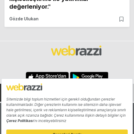
değerleniyor."
Gözde Ulukan
Hakkında
Yazarlar
Katkıda Bulun
Reklam