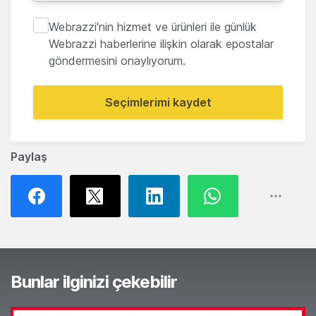
Webrazzi'nin hizmet ve ürünleri ile günlük
Webrazzi haberlerine ilişkin olarak epostalar
göndermesini onaylıyorum.
Seçimlerimi kaydet
Paylaş
Bunlar ilginizi çekebilir