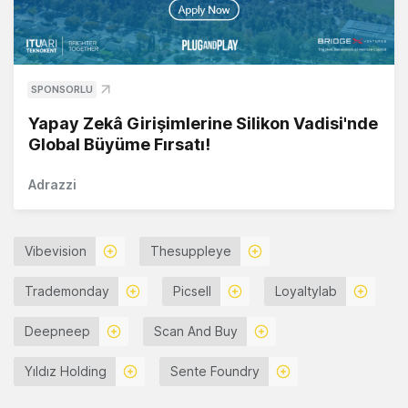
SPONSORLU
Yapay Zekâ Girişimlerine Silikon Vadisi'nde
Global Büyüme Fırsatı!
Adrazzi
Vibevision
Thesuppleye
Trademonday
Picsell
Loyaltylab
Deepneep
Scan And Buy
Yıldız Holding
Sente Foundry