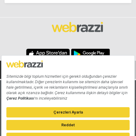
Hakkında
Yazarlar
Katkıda Bulun
Reklam
Girişiminizi Tanıtın
İletişim