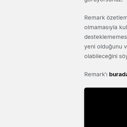
Remark özetleme
olmamasıyla kull
desteklememesi 
yeni olduğunu ve 
olabileceğini 
Remark'ı
burad