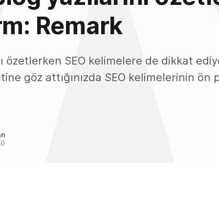
rm: Remark
ı özetlerken SEO kelimelere de dikkat ediy
etine göz attığınızda SEO kelimelerinin ön p
.
an
20