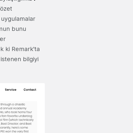
 özet
r uygulamalar
ormun bunu
er
ık ki Remark'ta
stenen bilgiyi