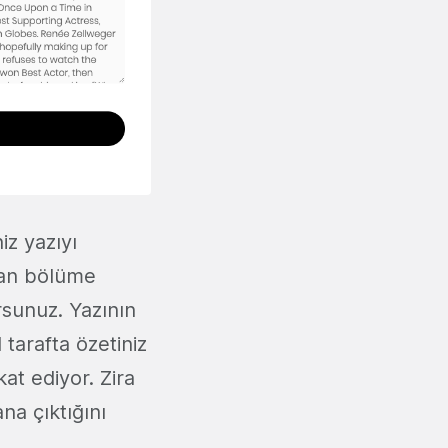
iz yazıyı
zan bölüme
sunuz. Yazının
tarafta özetiniz
at ediyor. Zira
na çıktığını