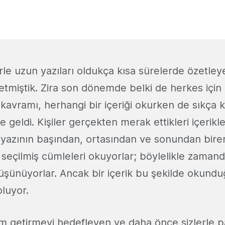
le uzun yazıları oldukça kısa sürelerde özetleye
etmiştik. Zira son dönemde belki de herkes içi
avramı, herhangi bir içeriği okurken de sıkça ka
e geldi. Kişiler gerçekten merak ettikleri içerikl
k yazının başından, ortasından ve sonundan bire
 seçilmiş cümleleri okuyorlar; böylelikle zaman
düşünüyorlar. Ancak bir içerik bu şekilde okund
oluyor.
 getirmeyi hedefleyen ve daha önce sizlerle p