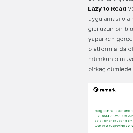
Lazy to Read
v
uygulaması ola
gibi uzun bir bl
yaparken gerçek
platformlarda ol
mümkün olmuyor. 
birkaç cümlede 