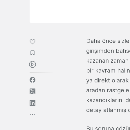
Daha önce sizler
girişimden bahs
kazanan zaman k
bir kavram halin
ya direkt olara
aradan rastgele
kazandıklarını 
detay atlanmış 
Bu soruna çözüm