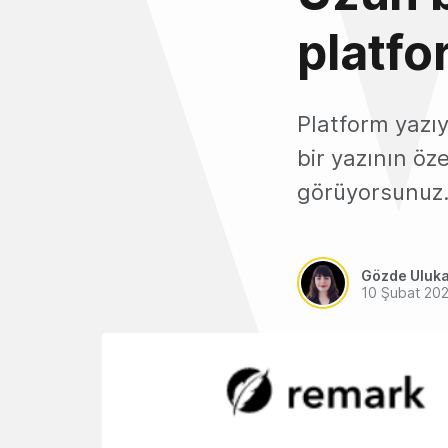
platfo
Platform yazıy
bir yazının öz
görüyorsunuz
Gözde Uluk
10 Şubat 20