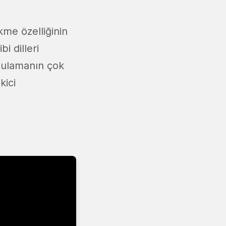
kme özelliğinin
i dilleri
ygulamanın çok
kici