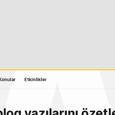
Konular
Etkinlikler
log yazılarını özet