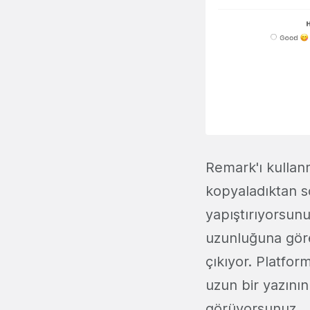
Remark'ı kullan
kopyaladıktan 
yapıştırıyorsun
uzunluğuna göre
çıkıyor. Platfor
uzun bir yazının
görüyorsunuz.