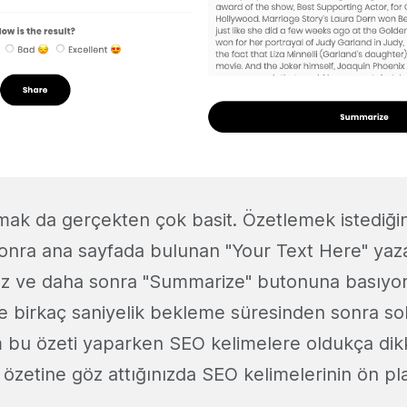
mak da gerçekten çok basit. Özetlemek istediğin
sonra ana sayfada bulunan "Your Text Here" ya
uz ve daha sonra "Summarize" butonuna basıyor
 birkaç saniyelik bekleme süresinden sonra sol 
m bu özeti yaparken SEO kelimelere oldukça dikk
 özetine göz attığınızda SEO kelimelerinin ön pla