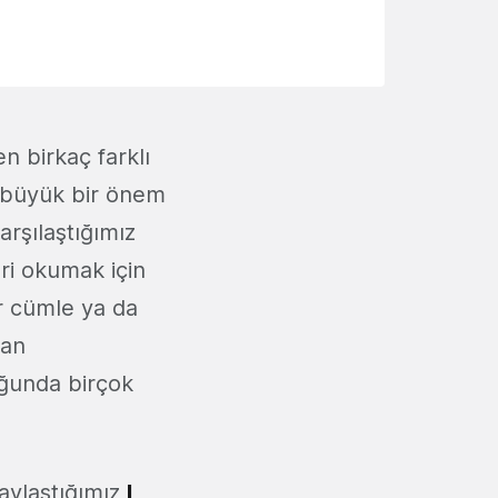
n birkaç farklı
n büyük bir önem
rşılaştığımız
eri okumak için
r cümle ya da
dan
uğunda birçok
aylaştığımız
I