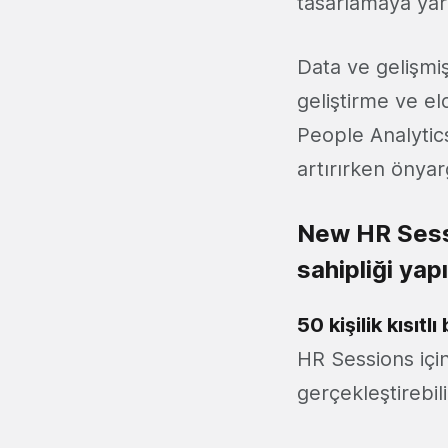
tasarlamaya yar
Data ve gelişmiş
geliştirme ve el
People Analytics
artırırken önya
New HR Sessi
sahipliği yap
50 kişilik kısıtl
HR Sessions için
gerçekleştirebili