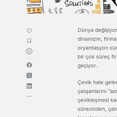
Dünya değişiyor
dinamizm, firma
oryantasyon sür
bir çok süreç f
geçiyor.
Çevik hale gelen
çalışanlarını “a
çevikleşmesi kaç
sürecinden, çal