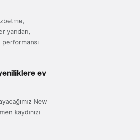
cezbetme,
ğer yandan,
ve performansı
eniliklere ev
ırlayacağımız New
emen kaydınızı