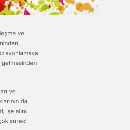
lleşme ve
iminden,
pozisyonlamaya
e gelmesinden
arı ve
klarının da
, işe alım
çok süreci