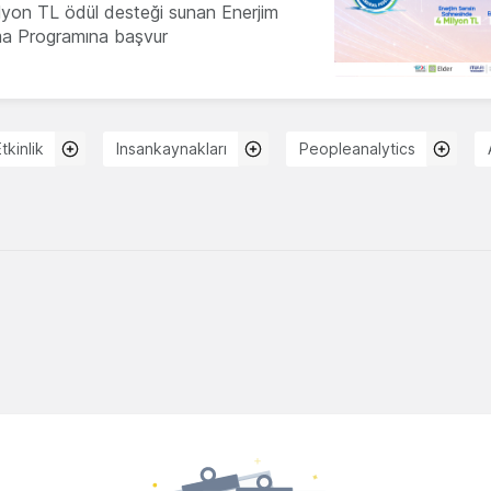
milyon TL ödül desteği sunan Enerjim
ma Programına başvur
tkinlik
Insankaynakları
Peopleanalytics