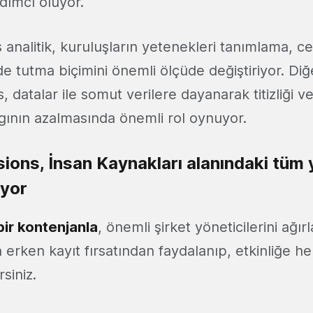
dımcı oluyor.
 analitik, kuruluşların yetenekleri tanımlama, 
de tutma biçimini önemli ölçüde değiştiriyor. Di
, datalar ile somut verilere dayanarak titizliği 
rgının azalmasında önemli rol oynuyor.
ons, İnsan Kaynakları alanındaki tüm y
ıyor
ı bir kontenjanla
, önemli şirket yöneticilerini ağ
 erken kayıt fırsatından faydalanıp, etkinliğe h
rsiniz.