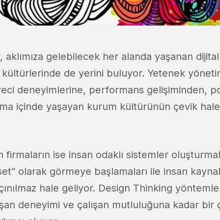
, aklımıza gelebilecek her alanda yaşanan dijita
 kültürlerinde de yerini buluyor. Yetenek yönet
eci deneyimlerine, performans gelişiminden, 
irma içinde yaşayan kurum kültürünün çevik hal
 firmaların ise insan odaklı sistemler oluşturmal
sset” olarak görmeye başlamaları ile insan kayna
ınılmaz hale geliyor. Design Thinking yöntemleri
ışan deneyimi ve çalışan mutluluğuna kadar bir 