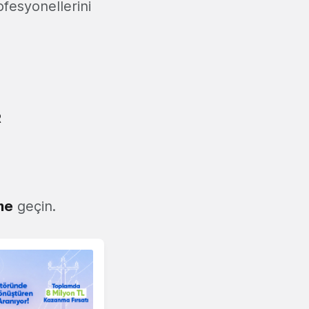
fesyonellerini
R
ime
geçin.