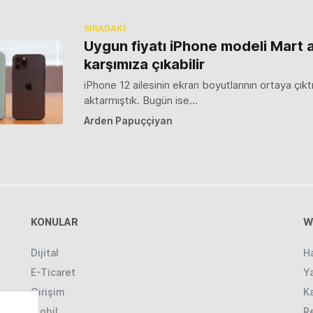
SIRADAKİ
Uygun fiyatı iPhone modeli Mart 
karşımıza çıkabilir
iPhone 12 ailesinin ekran boyutlarının ortaya çıktı
aktarmıştık. Bugün ise…
Arden Papuççiyan
KONULAR
W
Dijital
H
E-Ticaret
Ya
Girişim
K
Mobil
R