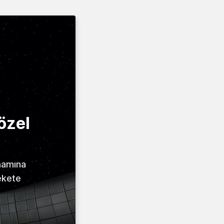
özel
amamına
ekete