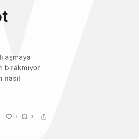
ot
lılaşmaya
yı bırakmıyor
n nasıl
1
3