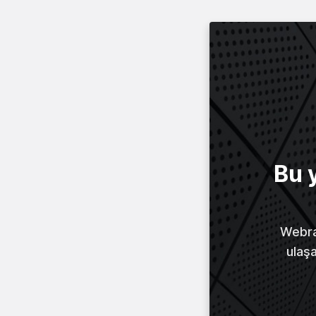
Bu 
Webraz
ulaş