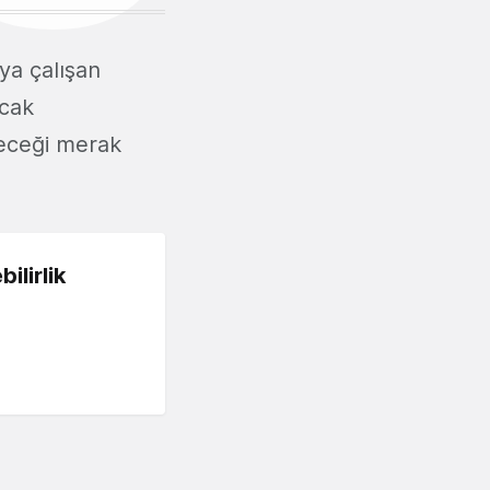
ya çalışan
ncak
neceği merak
lirlik