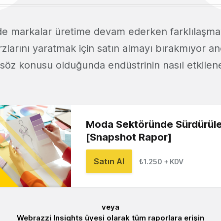
e markalar üretime devam ederken farklılaşma
arzlarını yaratmak için satın almayı bırakmıyor a
ik söz konusu olduğunda endüstrinin nasıl etkile
Moda Sektöründe Sürdürülebi
[Snapshot Rapor]
Satın Al
₺1.250 + KDV
veya
Webrazzi Insights üyesi olarak tüm raporlara erişin