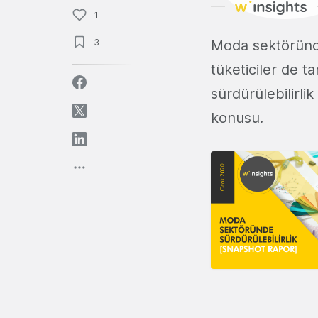
1
3
Moda sektöründ
tüketiciler de t
sürdürülebilirl
konusu.