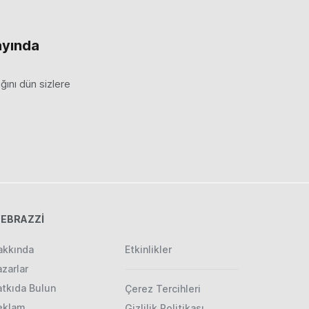
ayında
ğını dün sizlere
EBRAZZİ
akkında
Etkinlikler
zarlar
atkıda Bulun
Çerez Tercihleri
eklam
Gizlilik Politikası