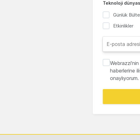
Teknoloji dünyası
Günlük Bült
Etkinlikler
Webrazzi'nin 
haberlerine i
onaylıyorum.