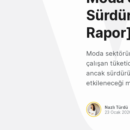
Sürdür
Rapor
Moda sektörü
çalışan tüketi
ancak sürdürül
etkileneceği 
Nazlı Türdü
23 Ocak 202