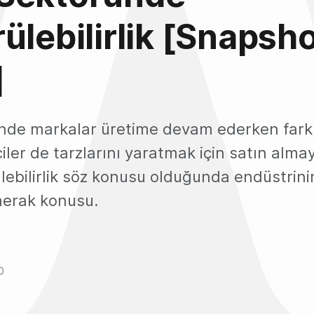
ülebilirlik [Snapsh
]
nde markalar üretime devam ederken fark
ciler de tarzlarını yaratmak için satın alma
ebilirlik söz konusu olduğunda endüstrini
merak konusu.
0