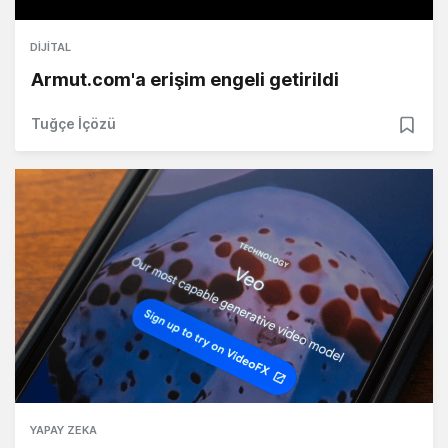
DIJITAL
Armut.com'a erişim engeli getirildi
Tuğçe İçözü
YAPAY ZEKA