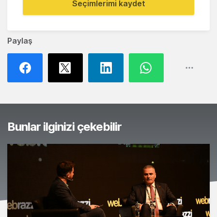
Seçimlerimi kaydet
Paylaş
Bunlar ilginizi çekebilir