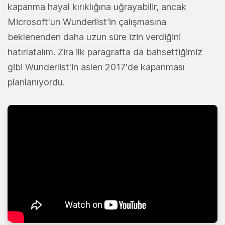
kapanma hayal kırıklığına uğrayabilir, ancak
Microsoft'un Wunderlist’in çalışmasına
beklenenden daha uzun süre izin verdiğini
hatırlatalım. Zira ilk paragrafta da bahsettiğimiz
gibi Wunderlist'in aslen 2017'de kapanması
planlanıyordu.