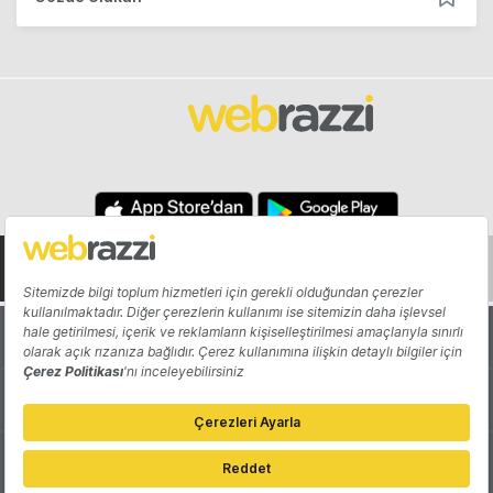
Hakkında
Yazarlar
Katkıda Bulun
Reklam
Girişiminizi Tanıtın
İletişim