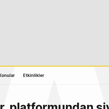
Konular
Etkinlikler
r, platformundan si