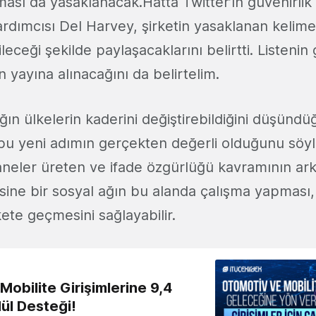
ası da yasaklanacak.Hatta Twitter’ın güvenirlik
dımcısı Del Harvey, şirketin yasaklanan kelimele
leceği şekilde paylaşacaklarını belirtti. Listenin
n yayına alınacağını da belirtelim.
ığın ülkelerin kaderini değiştirebildiğini düşün
ğı bu yeni adımın gerçekten değerli olduğunu s
eler üreten ve ifade özgürlüğü kavramının ark
ine bir sosyal ağın bu alanda çalışma yapması,
kete geçmesini sağlayabilir.
obilite Girişimlerine 9,4
ül Desteği!