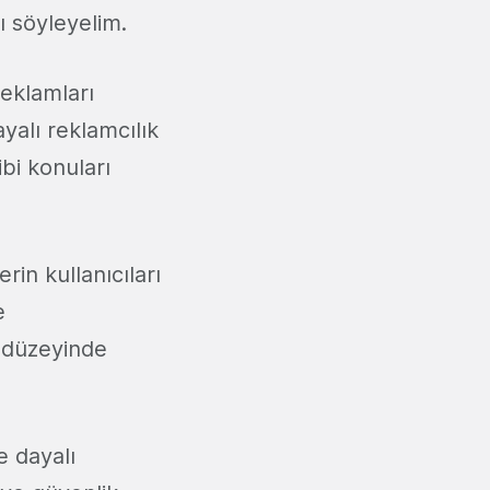
nı söyleyelim.
reklamları
yalı reklamcılık
ibi konuları
in kullanıcıları
e
l düzeyinde
e dayalı