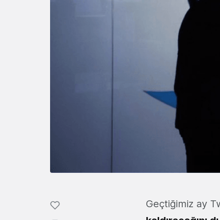
Geçtiğimiz ay T