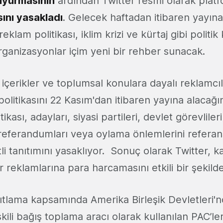
uyurmasının
ardından Twitter resmi olarak pla
ını yasakladı
. Gelecek haftadan itibaren yayına
 reklam politikası, iklim krizi ve kürtaj gibi politi
ganizasyonlar içim yeni bir rehber sunacak.
ik içerikler ve toplumsal konulara dayalı reklamc
politikasını 22 Kasım'dan itibaren yayına alacağın
itikası, adayları, siyasi partileri, devlet görevlile
referandumları veya oylama önlemlerini referan
etli tanıtımını yasaklıyor. Sonuç olarak Twitter,
r reklamlarına para harcamasını etkili bir şekilde
sıtlama kapsamında Amerika Birleşik Devletleri'n
şkili bağış toplama aracı olarak kullanılan PAC’le