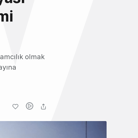
mi
klamcılık olmak
yayına