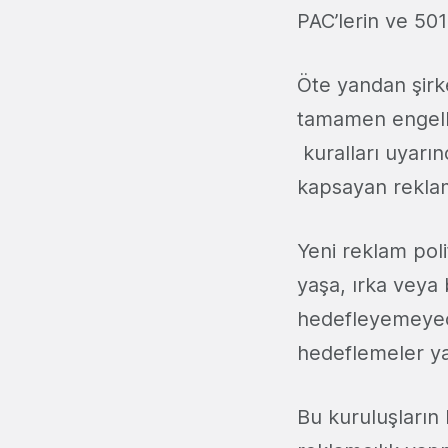
PAC’lerin ve 501
Öte yandan şirk
tamamen engelle
kuralları uyarınc
kapsayan rekla
Yeni reklam poli
yaşa, ırka veya 
hedefleyemeyece
hedeflemeler ya
Bu kuruluşların 