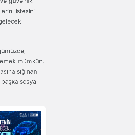
 ve güvenlik
rin listesini
 gelecek
düğümüzde,
öylemek mümkün.
asına sığınan
 başka sosyal