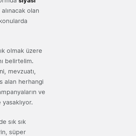
tformda
siyasi
 alınacak olan
k konularda
ılık olmak üzere
ı belirtelim.
rini, mevzuatı,
s alan herhangi
 kampanyaların ve
 yasaklıyor.
de sık sık
rin, süper