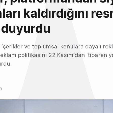
ları kaldırdığını res
 duyurdu
ik içerikler ve toplumsal konulara dayalı re
 reklam politikasını 22 Kasım'dan itibaren 
urdu.
19