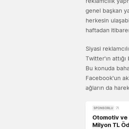
reklamcılık yapm
genel başkan yar
herkesin ulaşabi
haftadan itibare
Siyasi reklamcıl
Twitter'ın attı
Bu konuda bahan
Facebook'un aks
ağların da hare
SPONSORLU
Otomotiv ve M
Milyon TL Öd