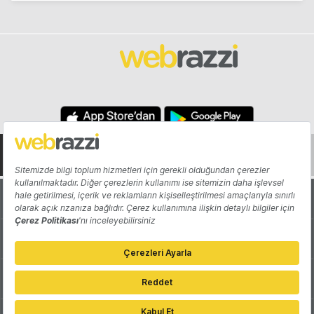
Hakkında
Yazarlar
Katkıda Bulun
Reklam
Girişiminizi Tanıtın
İletişim