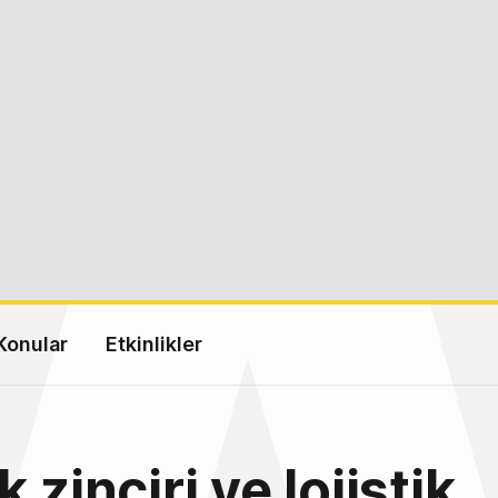
Konular
Etkinlikler
 zinciri ve lojistik