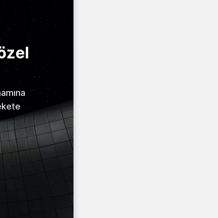
özel
amamına
ekete