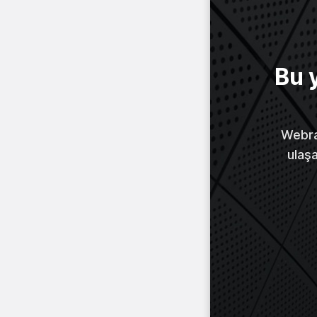
Bu 
Webraz
ulaş