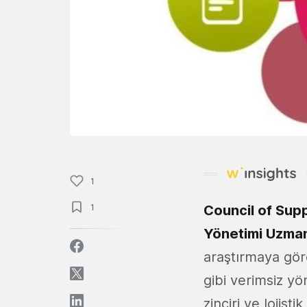
1
1
Council of Sup
Yönetimi Uzman
araştırmaya göre
gibi verimsiz y
zinciri ve lojist