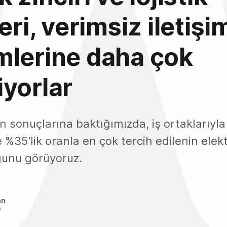
eri, verimsiz iletişi
mlerine daha çok
yorlar
n sonuçlarına baktığımızda, iş ortaklarıyla 
%35'lik oranla en çok tercih edilenin elekt
ğunu görüyoruz.
an
9