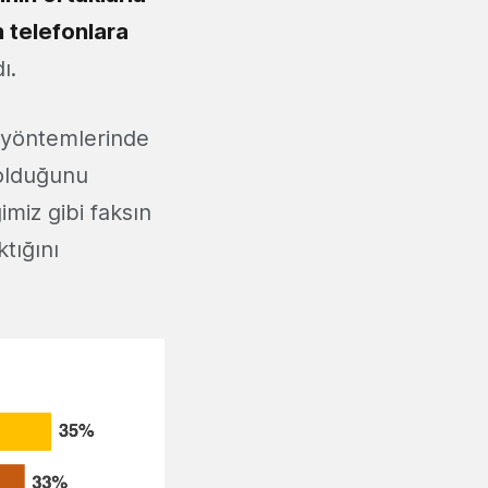
n telefonlara
ı.
m yöntemlerinde
lduğunu
miz gibi faksın
ktığını