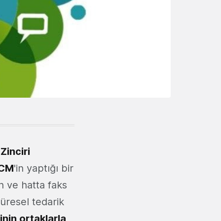
Zinciri
SCM
'in yaptığı bir
n ve hatta faks
üresel tedarik
inin ortaklarla