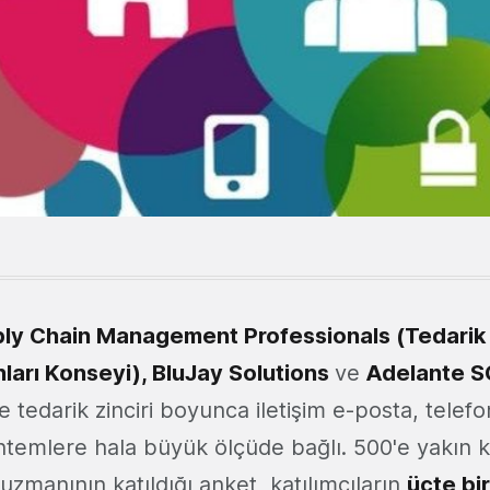
ply Chain Management Professionals (Tedarik 
ları Konseyi), BluJay Solutions
ve
Adelante 
 tedarik zinciri boyunca iletişim e-posta, telefo
öntemlere hala büyük ölçüde bağlı. 500'e yakın k
ik uzmanının katıldığı anket, katılımcıların
üçte bir