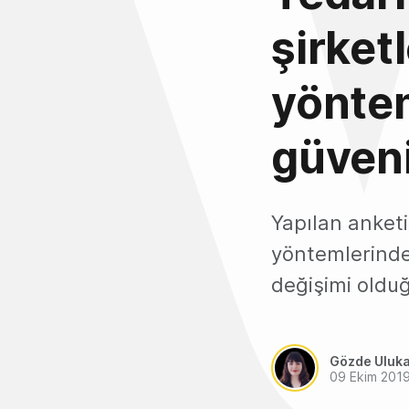
şirketl
yönte
güveni
Yapılan anketi
yöntemlerinde 
değişimi oldu
Gözde Uluk
09 Ekim 201