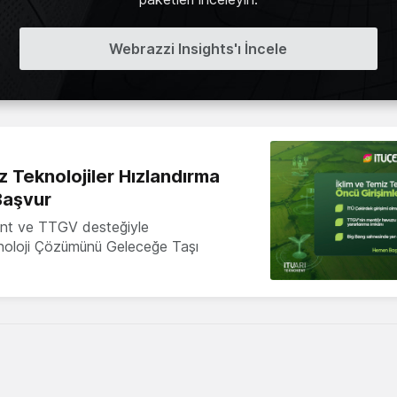
Webrazzi Insights'ı İncele
z Teknolojiler Hızlandırma
Başvur
nt ve TTGV desteğiyle
knoloji Çözümünü Geleceğe Taşı