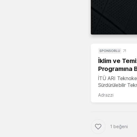
SPONSORLU
İklim ve Temi
Programına 
İTÜ ARI Teknoke
Sürdürülebilir Te
Adrazzi
1 beğeni