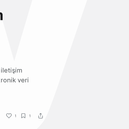
m
iletişim
ronik veri
1
1