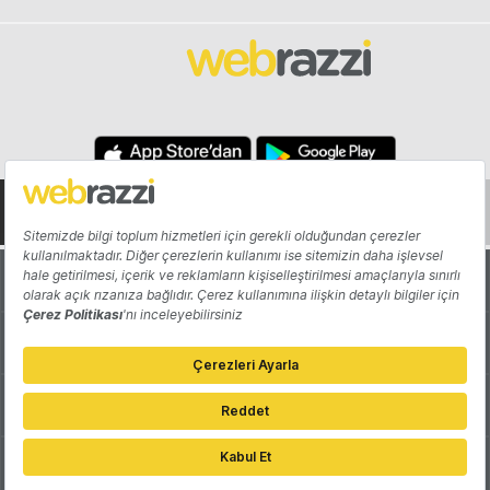
Hakkında
Yazarlar
Katkıda Bulun
Reklam
Girişiminizi Tanıtın
İletişim
Çerez Tercihleri
Gizlilik Politikası