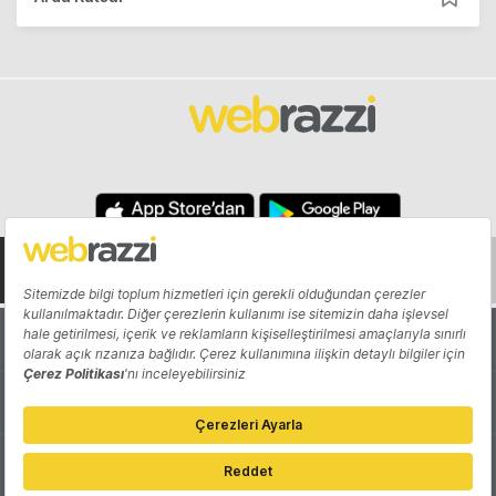
Hakkında
Yazarlar
Katkıda Bulun
Reklam
Girişiminizi Tanıtın
İletişim