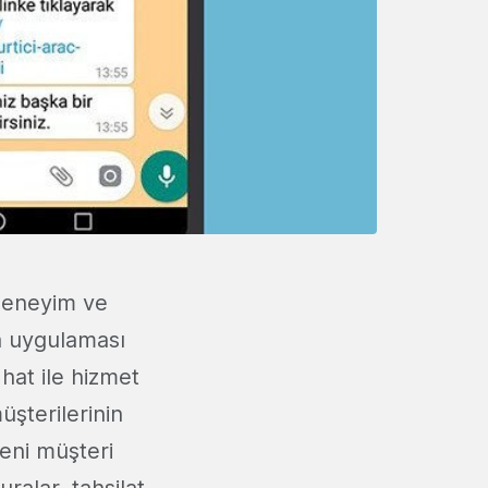
deneyim ve
a uygulaması
 hat ile hizmet
şterilerinin
yeni müşteri