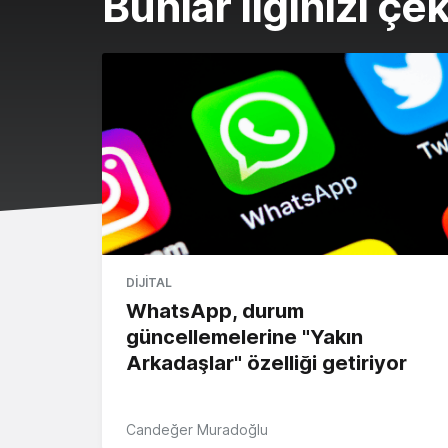
Bunlar ilginizi çek
DIJITAL
WhatsApp, durum
güncellemelerine "Yakın
Arkadaşlar" özelliği getiriyor
Candeğer Muradoğlu