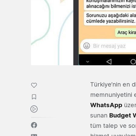
Türkiye’nin en 
memnuniyetini e
WhatsApp
üze
sunan
Budget 
tüm talep ve sor