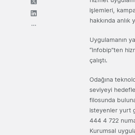
hizmet uygulamas
işlemleri, kampa
hakkında anlık 
Uygulamanın yap
“Infobip”ten hiz
çalıştı.
Odağına teknolo
seviyeyi hedef
filosunda bulun
isteyenler yurt 
444 4 722 numar
Kurumsal uygula