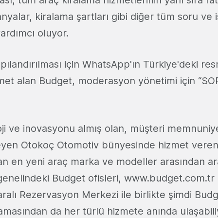
ı, tüm araç kiralama hizmetlerinin yanı sıra fatu
nyalar, kiralama şartları gibi diğer tüm soru ve i
yardımcı oluyor.
ılandırılması için WhatsApp'ın Türkiye'deki res
met alan Budget, moderasyon yönetimi için “SOR'
ji ve inovasyonu almış olan, müşteri memnuniy
leyen Otokoç Otomotiv bünyesinde hizmet veren
an en yeni araç marka ve modeller arasından ar
genelindeki Budget ofisleri, www.budget.com.tr 
alı Rezervasyon Merkezi ile birlikte şimdi Bu
masından da her türlü hizmete anında ulaşabili