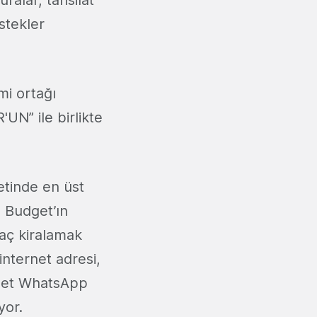
ralar, tahsilat
stekler
mi ortağı
UN” ile birlikte
etinde en üst
 Budget’ın
aç kiralamak
internet adresi,
dget WhatsApp
yor.