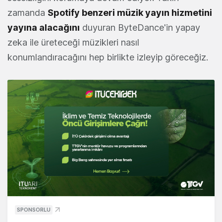
zamanda
Spotify benzeri müzik yayın hizmetini
yayına alacağını
duyuran ByteDance'in yapay
zeka ile üreteceği müzikleri nasıl
konumlandıracağını hep birlikte izleyip göreceğiz.
SPONSORLU