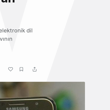
elektronik dil
ıvının