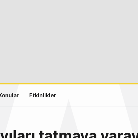
Konular
Etkinlikler
ıvıları tatmaya yara