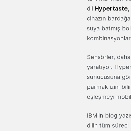
dil
Hypertaste
,
cihazın bardağa
suya batmış bölü
kombinasyonların
Sensörler, daha s
yaratıyor. Hype
sunucusuna gönd
parmak izini bili
eşleşmeyi mobil
IBM'in blog yaz
dilin tüm süreci