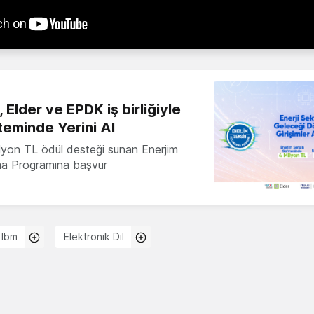
 Elder ve EPDK iş birliğiyle
teminde Yerini Al
milyon TL ödül desteği sunan Enerjim
ma Programına başvur
Ibm
Elektronik Dil