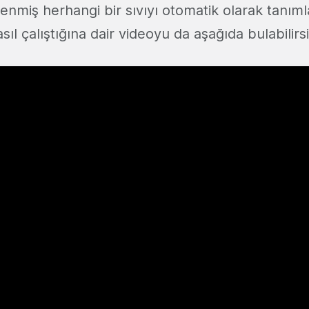
enmiş herhangi bir sıvıyı otomatik olarak tanımla
ıl çalıştığına dair videoyu da aşağıda bulabilirsi