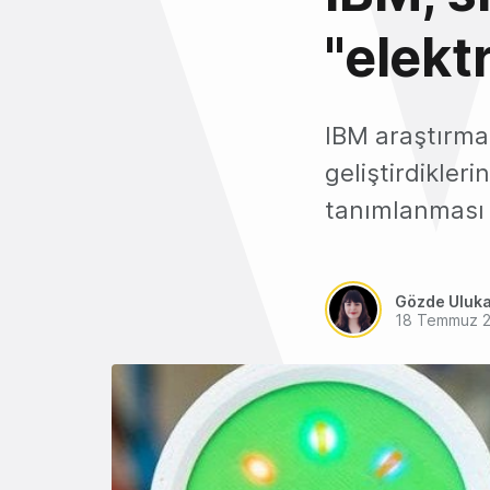
"elektr
IBM araştırmac
geliştirdikleri
tanımlanması 
Gözde Uluk
18 Temmuz 