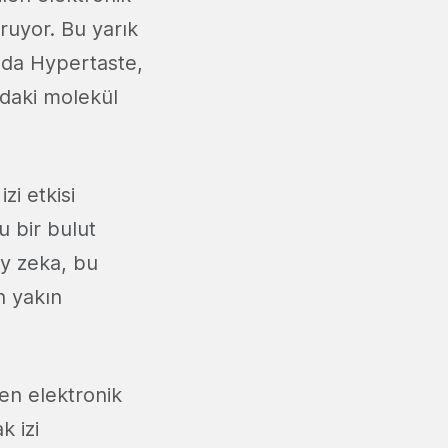
uruyor. Bu yarık
 da Hypertaste,
ıdaki molekül
zi etkisi
u bir bulut
y zeka, bu
en yakın
en elektronik
k izi