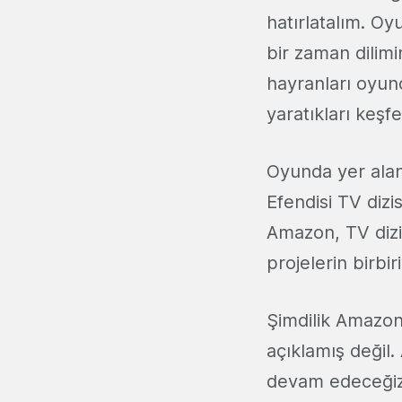
hatırlatalım. O
bir zaman dilim
hayranları oyund
yaratıkları keş
Oyunda yer alan
Efendisi TV diz
Amazon, TV dizis
projelerin birbiri
Şimdilik Amazon
açıklamış değil
devam edeceği