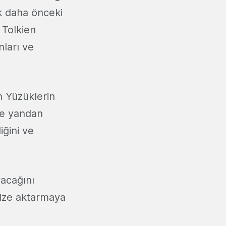
ok daha önceki
 Tolkien
nları ve
n Yüzüklerin
te yandan
iğini ve
acağını
size aktarmaya