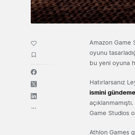
Amazon Game Stud
oyunu tasarladığ
bu yeni oyuna 
Hatırlarsanız L
ismini gündeme 
açıklanmamıştı.
Game Studios ol
Athlon Games ge