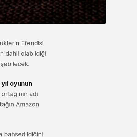
üklerin Efendisi
 dahil olabildiği
işebilecek.
 yıl oyunun
 ortağının adı
ortağın Amazon
 bahsedildiğini