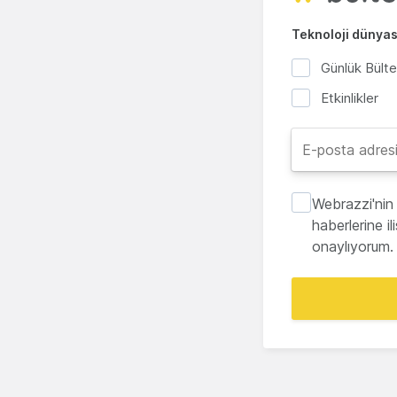
Teknoloji dünyası
Günlük Bült
Etkinlikler
Webrazzi'nin 
haberlerine i
onaylıyorum.