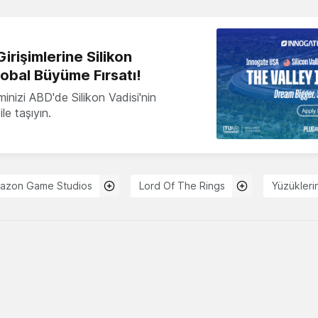
irişimlerine Silikon
lobal Büyüme Fırsatı!
minizi ABD'de Silikon Vadisi'nin
le taşıyın.
azon Game Studios
Lord Of The Rings
Yüzükleri