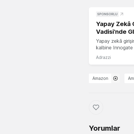
SPONSORLU
Yapay Zekâ G
Vadisi'nde G
Yapay zekâ girişi
kalbine Innogate i
Adrazzi
Amazon
Am
Yorumlar