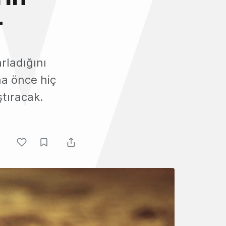
r
rladığını
a önce hiç
ştıracak.