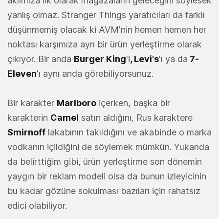
aklımıza ilk olarak mağazaların geleceğini söylesek
yanlış olmaz. Stranger Things yaratıcıları da farklı
düşünmemiş olacak ki AVM'nin hemen hemen her
noktası karşımıza ayrı bir ürün yerleştirme olarak
çıkıyor. Bir anda
Burger King
'i
, Levi's
'ı ya da
7-
Eleven
'ı aynı anda görebiliyorsunuz.
Bir karakter
Marlboro
içerken, başka bir
karakterin
Camel
satın aldığını, Rus karaktere
Smirnoff
lakabının takıldığını ve akabinde o marka
vodkanın içildiğini de söylemek mümkün. Yukarıda
da belirttiğim gibi, ürün yerleştirme son dönemin
yaygın bir reklam modeli olsa da bunun izleyicinin
bu kadar gözüne sokulması bazıları için rahatsız
edici olabiliyor.