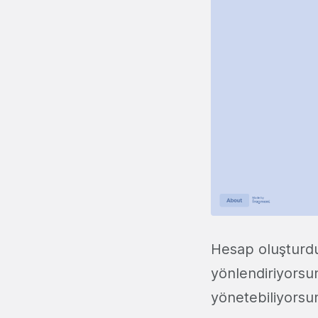
Hesap oluşturdu
yönlendiriyorsun
yönetebiliyorsu