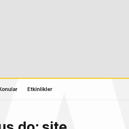
Konular
Etkinlikler
s.do: site