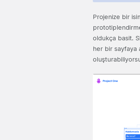
Projenize bir is
prototiplendirm
oldukça basit. S
her bir sayfaya a
oluşturabiliyors