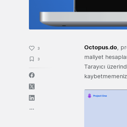
Octopus.do
, p
3
maliyet hesapla
3
Tarayıcı üzerin
kaybetmemeniz i