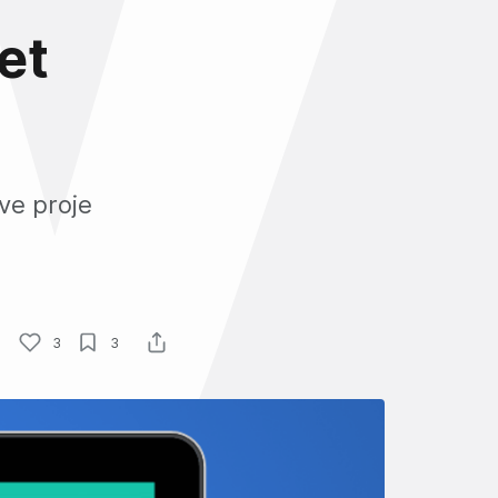
et
 ve proje
3
3