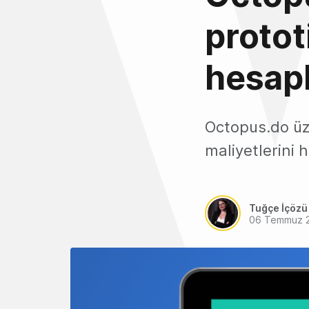
protot
hesap
Octopus.do üze
maliyetlerini h
Tuğçe İçözü
06 Temmuz 