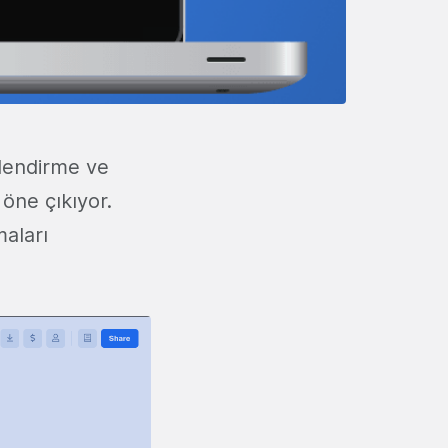
iplendirme ve
öne çıkıyor.
aları