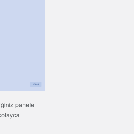
iğiniz panele
 kolayca