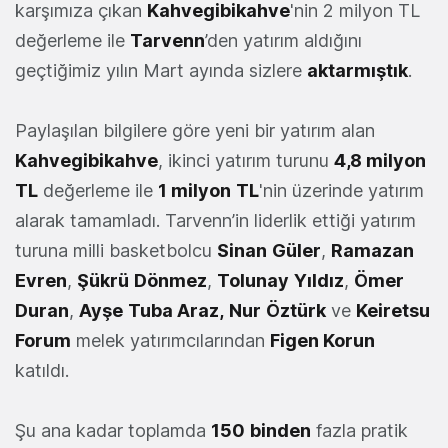
karşımıza çıkan
Kahvegibikahve
'nin 2 milyon TL
değerleme ile
Tarvenn
’den yatırım aldığını
geçtiğimiz yılın Mart ayında sizlere
aktarmıştık
.
Paylaşılan bilgilere göre yeni bir yatırım alan
Kahvegibikahve
, ikinci yatırım turunu
4,8 milyon
TL
değerleme ile
1 milyon
TL
'nin üzerinde yatırım
alarak tamamladı. Tarvenn’in liderlik ettiği yatırım
turuna milli basketbolcu
Sinan
Güler
,
Ramazan
Evren
,
Şükrü
Dönmez
,
Tolunay
Yıldız
,
Ömer
Duran
,
Ayşe
Tuba Araz,
Nur
Öztürk
ve
Keiretsu
Forum
melek yatırımcılarından
Figen Korun
katıldı.
Şu ana kadar toplamda
150
binden
fazla pratik