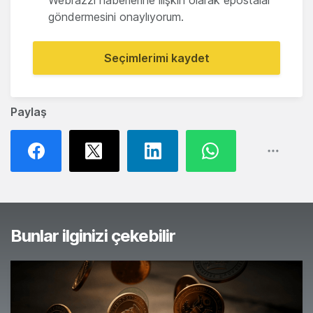
Webrazzi haberlerine ilişkin olarak epostalar
göndermesini onaylıyorum.
Seçimlerimi kaydet
Paylaş
Bunlar ilginizi çekebilir