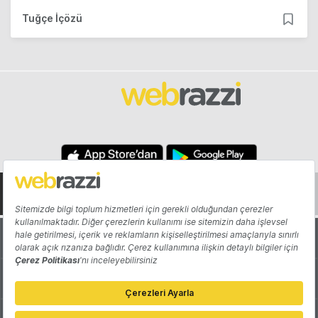
Tuğçe İçözü
Hakkında
Yazarlar
Katkıda Bulun
Reklam