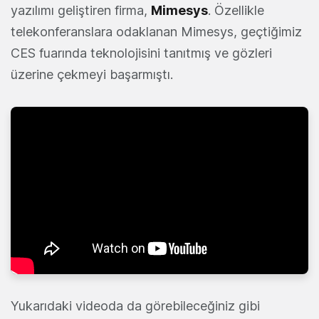
yazılımı geliştiren firma,
Mimesys
. Özellikle
telekonferanslara odaklanan Mimesys, geçtiğimiz
CES fuarında teknolojisini tanıtmış ve gözleri
üzerine çekmeyi başarmıştı.
Yukarıdaki videoda da görebileceğiniz gibi