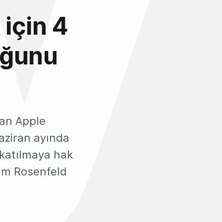
için 4
duğunu
nan Apple
Haziran ayında
 katılmaya hak
iam Rosenfeld