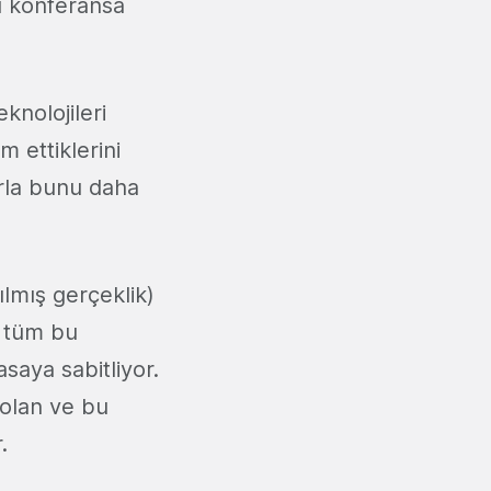
u konferansa
knolojileri
 ettiklerini
arla bunu daha
ılmış gerçeklik)
 tüm bu
saya sabitliyor.
 olan ve bu
r.