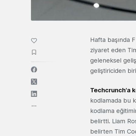
Hafta başında F
ziyaret eden Ti
geleneksel geli
geliştiriciden b
Techcrunch'a 
kodlamada bu ka
kodlama eğitimin
belirtti. Liam R
belirten Tim Coo