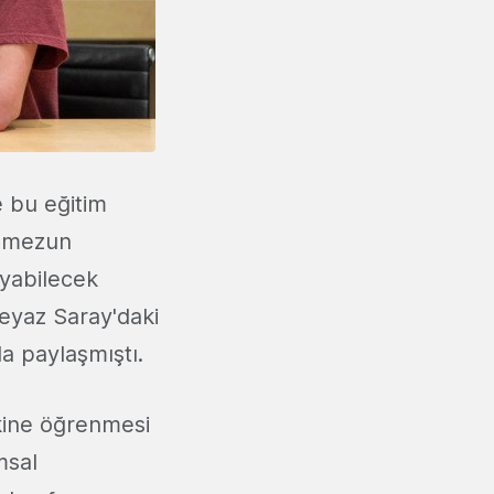
e bu eğitim
n mezun
ayabilecek
eyaz Saray'daki
da paylaşmıştı.
kine öğrenmesi
msal