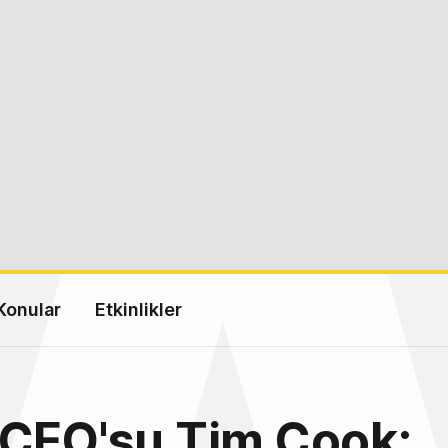
Konular
Etkinlikler
 CEO'su Tim Cook: