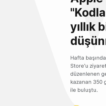
"Kodl
yıllık
düşün
Hafta başında
Store'u ziyare
düzenlenen ge
kazanan 350 ge
ile buluştu.