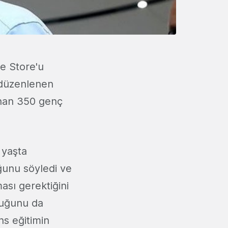
e Store'u
 düzenlenen
anan 350 genç
 yaşta
ğunu söyledi ve
ası gerektiğini
lduğunu da
ns eğitimin