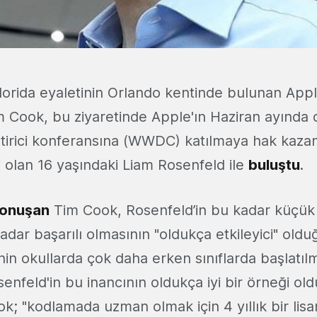
lorida eyaletinin Orlando kentinde bulunan Appl
m Cook, bu ziyaretinde Apple'ın Haziran ayında
ştirici konferansına (WWDC) katılmaya hak kaz
iri olan 16 yaşındaki Liam Rosenfeld ile
buluştu
.
konuşan
Tim Cook, Rosenfeld’in bu kadar küçük
dar başarılı olmasının "oldukça etkileyici" oldu
in okullarda çok daha erken sınıflarda başlatılm
osenfeld'in bu inancının oldukça iyi bir örneği o
k; "kodlamada uzman olmak için 4 yıllık bir lisa