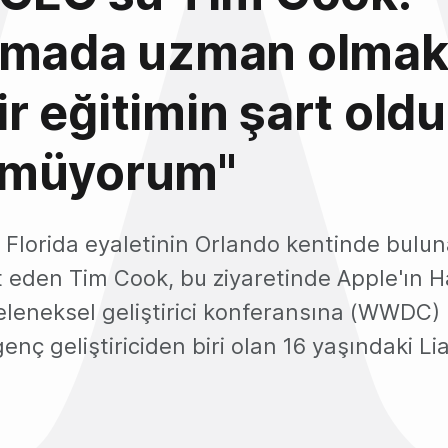
amada uzman olmak 
 bir eğitimin şart ol
müyorum"
 Florida eyaletinin Orlando kentinde bulu
t eden Tim Cook, bu ziyaretinde Apple'ın 
leneksel geliştirici konferansına (WWDC)
nç geliştiriciden biri olan 16 yaşındaki L