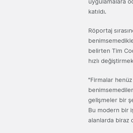
uygulamalara od
katıldı.
Röportaj sırası
benimsemedikler
belirten Tim Coo
hızlı değiştirmek
"Firmalar henüz 
benimsemediler
gelişmeler bir ş
Bu modern bir i
alanlarda biraz d