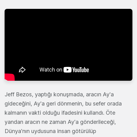
Jeff Bezos, yaptığı konuşmada, aracın Ay'a
gideceğini, Ay'a geri dönmenin, bu sefer orada
kalmanın vakti olduğu ifadesini kullandı. Öte
yandan aracın ne zaman Ay'a gönderileceği,
Dünya'nın uydusuna insan götürülüp