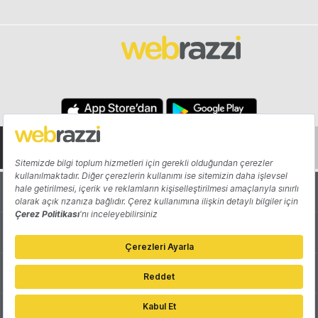
Hakkında
Yazarlar
Katkıda Bulun
Reklam
Girişiminizi Tanıtın
İletişim
Çerez Tercihleri
Gizlilik Politikası