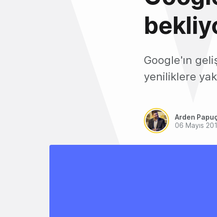
bekliy
Google'ın geli
yeniliklere ya
Arden Papu
06 Mayıs 20