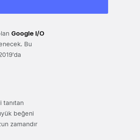
 olan
Google I/O
lenecek. Bu
 2019'da
i tanıtan
üyük beğeni
 uzun zamandır