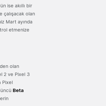
 ise akıllı bir
e çalışacak olan
imiz Mart ayında
ntrol etmenize
rden olan
l 2 ve Pixel 3
 Pixel
üçüncü
Beta
lerin