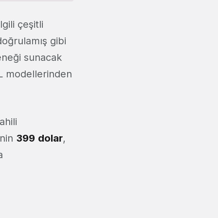
gili çeşitli
 doğrulamış gibi
eneği sunacak
XL modellerinden
hili
inin
399
dolar
,
a