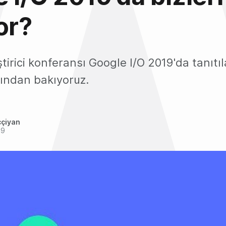
or?
ştirici konferansı Google I/O 2019'da tanıtı
kından bakıyoruz.
ççiyan
19