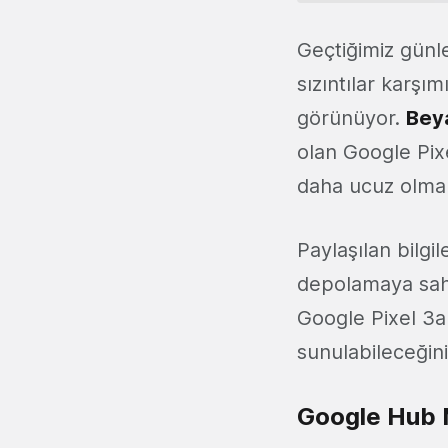
Geçtiğimiz günl
sızıntılar karşım
görünüyor.
Bey
olan Google Pix
daha ucuz olmal
Paylaşılan bilg
depolamaya sahi
Google Pixel 3a
sunulabileceğini
Google Hub