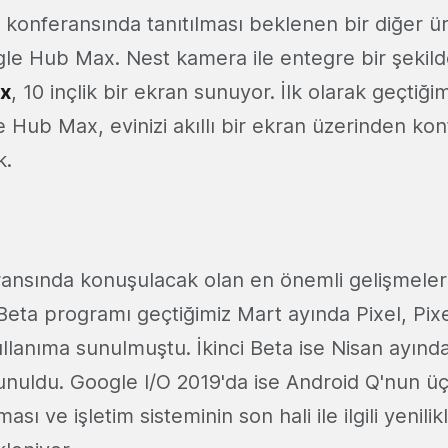
konferansında tanıtılması beklenen bir diğer ürün
le Hub Max. Nest kamera ile entegre bir şekild
x
, 10 inçlik bir ekran sunuyor. İlk olarak geçtiğ
e Hub Max, evinizi akıllı bir ekran üzerinden ko
k.
feransında konuşulacak olan en önemli gelişmele
Beta programı geçtiğimiz Mart ayında Pixel, Pixe
ullanıma sunulmuştu. İkinci Beta ise Nisan ayında
 sunuldu. Google I/O 2019'da ise Android Q'nun 
ası ve işletim sisteminin son hali ile ilgili yenilik