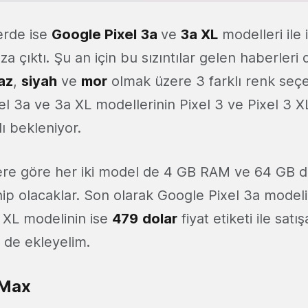
erde ise
Google Pixel 3a
ve
3a XL
modelleri ile il
ıza çıktı. Şu an için bu sızıntılar gelen haberleri
az
,
siyah
ve
mor
olmak üzere 3 farklı renk seç
el 3a ve 3a XL modellerinin Pixel 3 ve Pixel 3 
ı bekleniyor.
ilere göre her iki model de 4 GB RAM ve 64 GB da
p olacaklar. Son olarak Google Pixel 3a model
 XL modelinin ise
479
dolar
fiyat etiketi ile satış
 de ekleyelim.
 Max