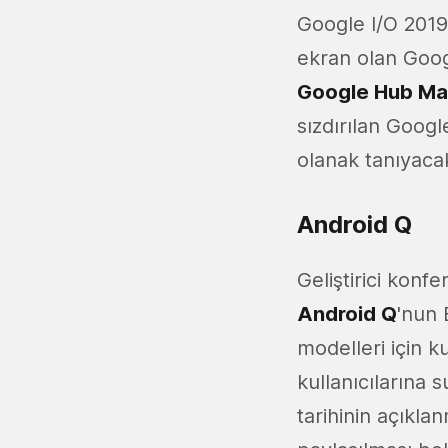
Google I/O 2019 
ekran olan Goog
Google Hub Ma
sızdırılan Googl
olanak tanıyaca
Android Q
Geliştirici kon
Android Q
'nun 
modelleri için k
kullanıcılarına
tarihinin açıklanm