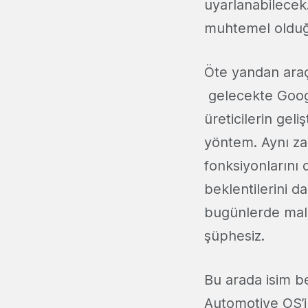
uyarlanabilecek. 
muhtemel olduğu
Öte yandan araç
gelecekte Googl
üreticilerin gel
yöntem. Aynı za
fonksiyonlarını
beklentilerini da
bugünlerde maliy
şüphesiz.
Bu arada isim b
Automotive OS’