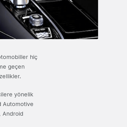
otomobiller hiç
şime geçen
ellikler.
cilere yönelik
id Automotive
, Android