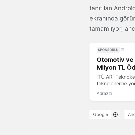
tanıtılan Androi
ekranında görünt
tamamlıyor, anca
SPONSORLU
Otomotiv ve M
Milyon TL Öd
İTÜ ARI Teknokent
teknolojilerine y
Adrazzi
Google
And