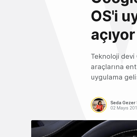
OS'i u
açıyor
Teknoloji devi
araçlarına ent
uygulama geliş
Seda Gezer 
02 Mayıs 20