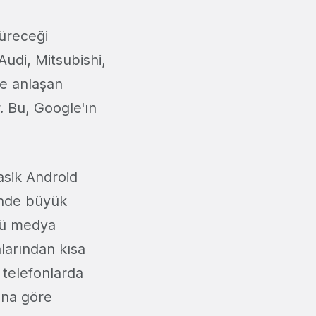
üreceği
Audi, Mitsubishi,
le anlaşan
r. Bu, Google'ın
asik Android
ründe büyük
ncü medya
larından kısa
 telefonlarda
ına göre