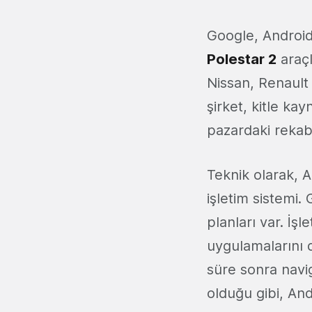
Google, Androi
Polestar 2
araçl
Nissan, Renault 
şirket, kitle kay
pazardaki rekab
Teknik olarak, 
işletim sistemi.
planları var. İş
uygulamalarını 
süre sonra navig
olduğu gibi, An