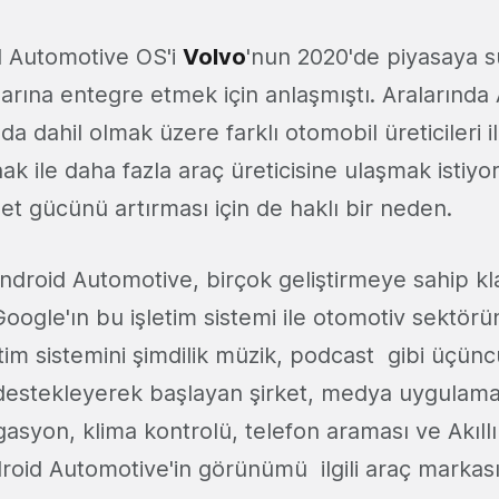
d Automotive OS'i
Volvo
'nun 2020'de piyasaya s
arına entegre etmek için anlaşmıştı. Aralarında 
da dahil olmak üzere farklı otomobil üreticileri i
nak ile daha fazla araç üreticisine ulaşmak istiyo
et gücünü artırması için de haklı bir neden.
Android Automotive, birçok geliştirmeye sahip kl
 Google'ın bu işletim sistemi ile otomotiv sektö
letim sistemini şimdilik müzik, podcast gibi üçü
destekleyerek başlayan şirket, medya uygulama
asyon, klima kontrolü, telefon araması ve Akıllı
droid Automotive'in görünümü ilgili araç markas