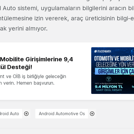
d Auto sistemi, uygulamaların bilgilerini aracın b
ülemesine izin vererek, araç üreticisinin bilgi-
k yerini almıyor.
obilite Girişimlerine 9,4
ül Desteği!
 ve OİB iş birliğiyle geleceğin
ön verin. Hemen başvurun.
roid Auto
Android Automotive Os