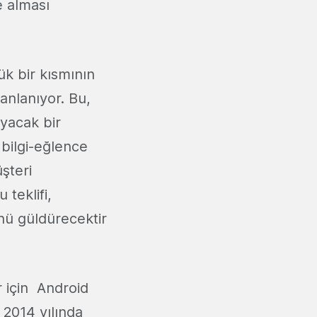
e alması
ük bir kısmının
anlanıyor. Bu,
ayacak bir
bilgi-eğlence
şteri
 teklifi,
ünü güldürecektir
 için Android
 2014 yılında