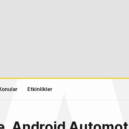
Konular
Etkinlikler
e, Android Automot