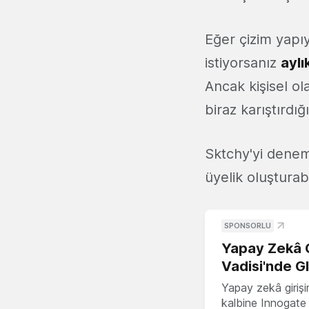
Eğer çizim yapı
istiyorsanız
aylı
Ancak kişisel ol
biraz karıştırdı
Sktchy'yi dene
üyelik oluşturabil
SPONSORLU
Yapay Zekâ G
Vadisi'nde G
Yapay zekâ girişi
kalbine Innogate i