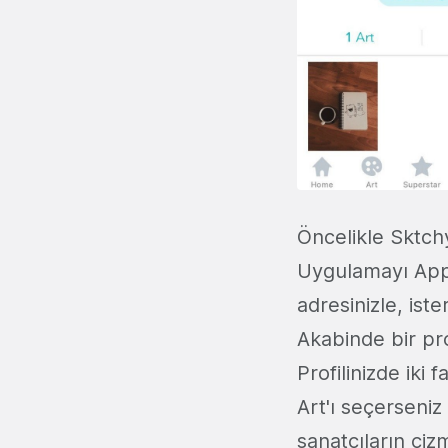
Öncelikle Sktchy
Uygulamayı App 
adresinizle, ist
Akabinde bir pro
Profilinizde iki
Art'ı seçerseniz
sanatçıların çiz