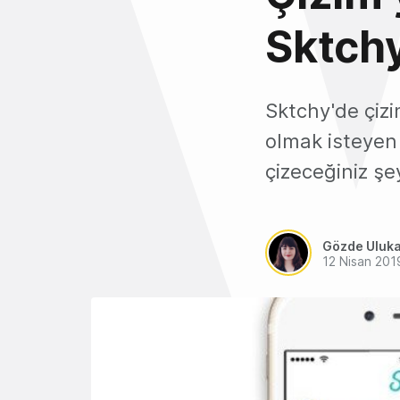
Sktch
Sktchy'de çizi
olmak isteyen 
çizeceğiniz şe
Gözde Uluk
12 Nisan 201