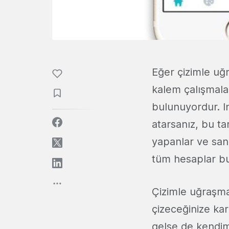
Eğer çizimle uğ
kalem çalışmalar
bulunuyordur. 
atarsanız, bu tar
yapanlar ve san
tüm hesaplar bu
Çizimle uğraşma
çizeceğinize kar
gelse de kendi