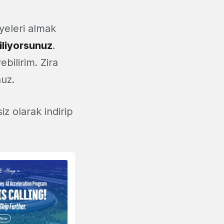
yeleri almak
iliyorsunuz
.
bilirim. Zira
nuz.
iz olarak indirip