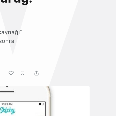
 kaynağı"
 sonra
.