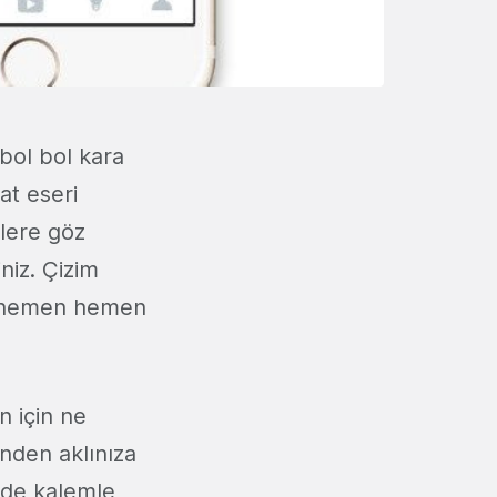
 bol bol kara
at eseri
'lere göz
iniz. Çizim
e hemen hemen
n için ne
inden aklınıza
de kalemle