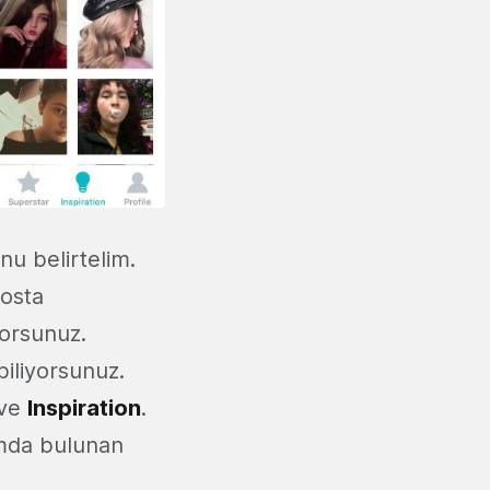
nu belirtelim.
posta
yorsunuz.
biliyorsunuz.
ve
Inspiration
.
ormda bulunan