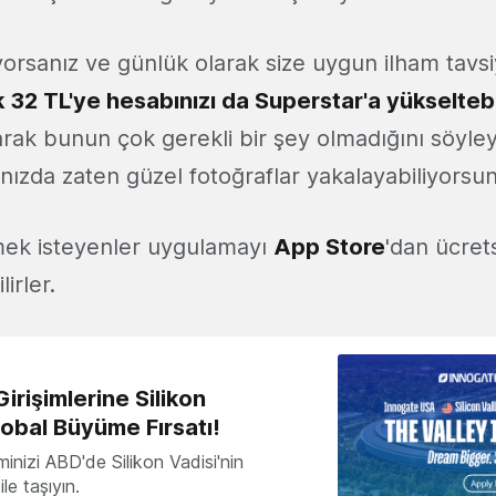
yorsanız ve günlük olarak size uygun ilham tavsi
k 32 TL'ye hesabınızı da Superstar'a yükselteb
arak bunun çok gerekli bir şey olmadığını söyleye
ğınızda zaten güzel fotoğraflar yakalayabiliyorsu
mek isteyenler uygulamayı
App Store
'dan ücrets
irler.
irişimlerine Silikon
lobal Büyüme Fırsatı!
minizi ABD'de Silikon Vadisi'nin
le taşıyın.