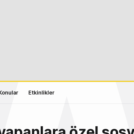
Konular
Etkinlikler
yapanlara özel sosy