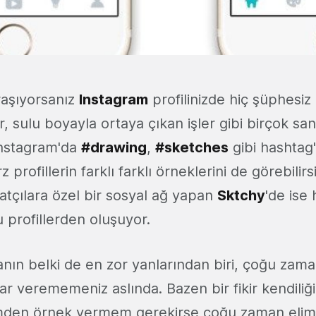
raşıyorsanız
Instagram
profilinizde hiç şüphesiz
, sulu boyayla ortaya çıkan işler gibi birçok san
Instagram'da
#drawing
,
#sketches
gibi hashtag
z profillerin farklı farklı örneklerini de görebilirs
atçılara özel bir sosyal ağ yapan
Sktchy
'de is
 profillerden oluşuyor.
nın belki de en zor yanlarından biri, çoğu zama
ar verememeniz aslında. Bazen bir fikir kendiliğ
mden örnek vermem gerekirse çoğu zaman elim