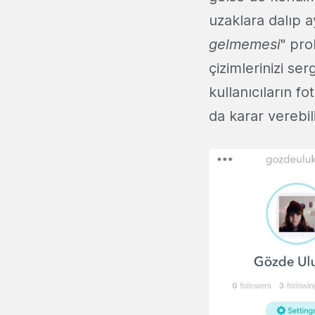
uzaklara dalıp a
gelmemesi
" pro
çizimlerinizi se
kullanıcıların f
da karar verebi