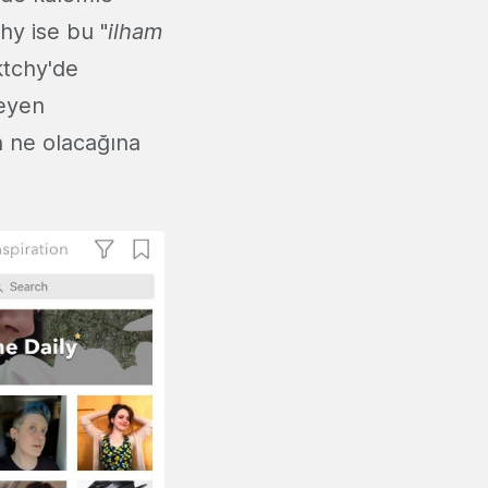
hy ise bu "
ilham
ktchy'de
teyen
in ne olacağına