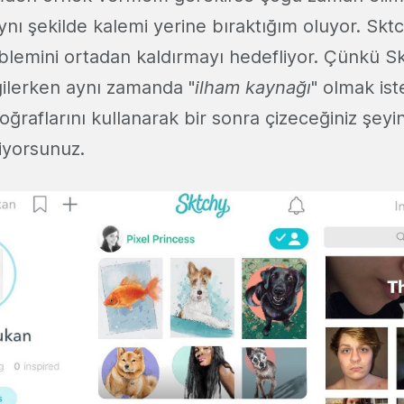
ynı şekilde kalemi yerine bıraktığım oluyor. Sktc
blemini ortadan kaldırmayı hedefliyor. Çünkü S
rgilerken aynı zamanda "
ilham kaynağı
" olmak is
otoğraflarını kullanarak bir sonra çizeceğiniz şey
liyorsunuz.