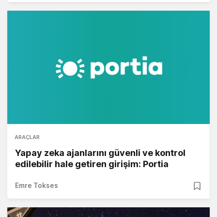
ARAÇLAR
Yapay zeka ajanlarını güvenli ve kontrol
edilebilir hale getiren girişim: Portia
Emre Tokses