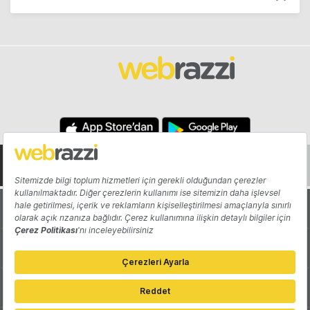
Hakkında
Yazarlar
Katkıda Bulun
Reklam
Girişiminizi Tanıtın
İletişim