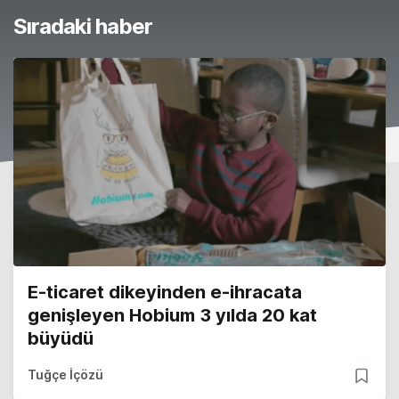
Sıradaki haber
E-ticaret dikeyinden e-ihracata
genişleyen Hobium 3 yılda 20 kat
büyüdü
Tuğçe İçözü