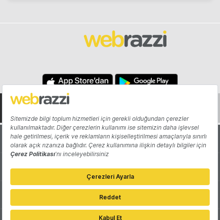
Hakkında
Yazarlar
Katkıda Bulun
Reklam
Girişiminizi Tanıtın
İletişim