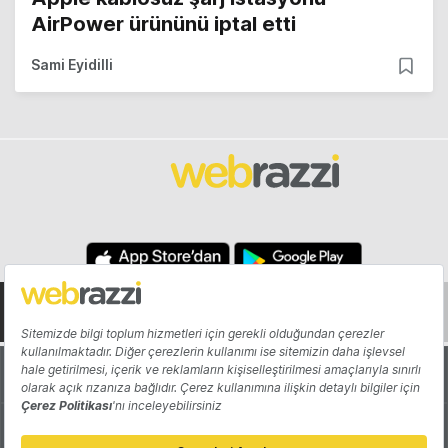
AirPower ürününü iptal etti
Sami Eyidilli
Hakkında
Yazarlar
Katkıda Bulun
Reklam